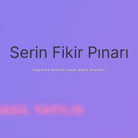
Serin Fikir Pınarı
Hayatına ferahlık katan pratik öneriler!
NASIL YAPILIR