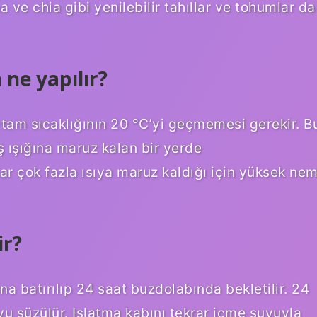
ve chia gibi yenilebilir tahıllar ve tohumlar da
ne yapılır?
rtam sıcaklığının 20 °C’yi geçmemesi gerekir. B
 ışığına maruz kalan bir yerde
ar çok fazla ısıya maruz kaldığı için yüksek ne
ir?
a batırılıp 24 saat buzdolabında bekletilir. 24
uyu süzülür. Islatma kabını tekrar içme suyuyla