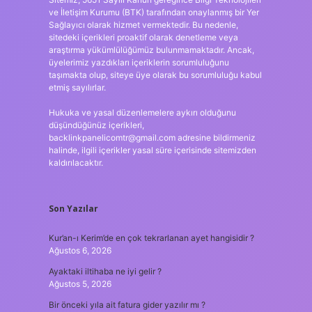
ve İletişim Kurumu (BTK) tarafından onaylanmış bir Yer
Sağlayıcı olarak hizmet vermektedir. Bu nedenle,
sitedeki içerikleri proaktif olarak denetleme veya
araştırma yükümlülüğümüz bulunmamaktadır. Ancak,
üyelerimiz yazdıkları içeriklerin sorumluluğunu
taşımakta olup, siteye üye olarak bu sorumluluğu kabul
etmiş sayılırlar.
Hukuka ve yasal düzenlemelere aykırı olduğunu
düşündüğünüz içerikleri,
backlinkpanelicomtr@gmail.com
adresine bildirmeniz
halinde, ilgili içerikler yasal süre içerisinde sitemizden
kaldırılacaktır.
Son Yazılar
Kur’an-ı Kerim’de en çok tekrarlanan ayet hangisidir ?
Ağustos 6, 2026
Ayaktaki iltihaba ne iyi gelir ?
Ağustos 5, 2026
Bir önceki yıla ait fatura gider yazılır mı ?