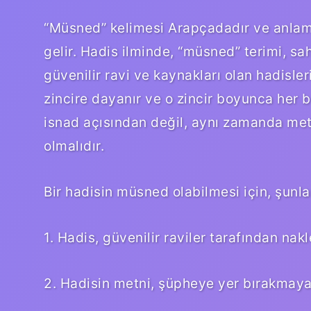
“Müsned” kelimesi Arapçadadır ve anlam 
gelir. Hadis ilminde, “müsned” terimi, sah
güvenilir ravi ve kaynakları olan hadisler
zincire dayanır ve o zincir boyunca her b
isnad açısından değil, aynı zamanda me
olmalıdır.
Bir hadisin müsned olabilmesi için, şunlar
1. Hadis, güvenilir raviler tarafından nakl
2. Hadisin metni, şüpheye yer bırakmayac