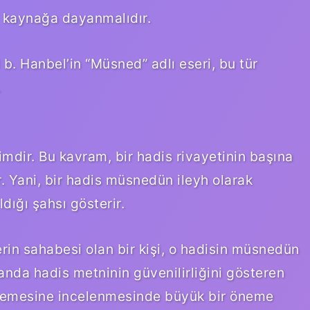
ir kaynağa dayanmalıdır.
. Hanbel’in “Müsned” adlı eseri, bu tür
.
imdir. Bu kavram, bir hadis rivayetinin başına
r. Yani, bir hadis müsnedün ileyh olarak
dığı şahsı gösterir.
in sahabesi olan bir kişi, o hadisin müsnedün
manda hadis metninin güvenilirliğini gösteren
rinlemesine incelenmesinde büyük bir öneme