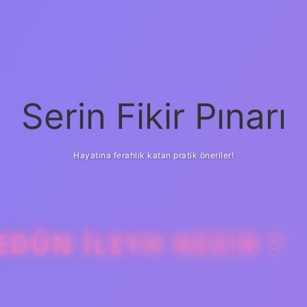
Serin Fikir Pınarı
Hayatına ferahlık katan pratik öneriler!
DÜN ILEYH NEDIR ?