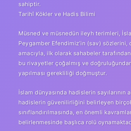
sahiptir.
Tarihî Kökler ve Hadis Bilimi
Müsned ve müsnedün ileyh terimleri, İslam’
Peygamber Efendimiz’in (sav) sözlerini, d
amacıyla, ilk olarak sahabeler tarafında
bu rivayetler çoğalmış ve doğruluğundan 
yapılması gerekliliği doğmuştur.
İslam dünyasında hadislerin sayılarının ar
hadislerin güvenilirliğini belirleyen birç
sınıflandırılmasında, en önemli kavramlard
belirlenmesinde başlıca rolü oynamaktad