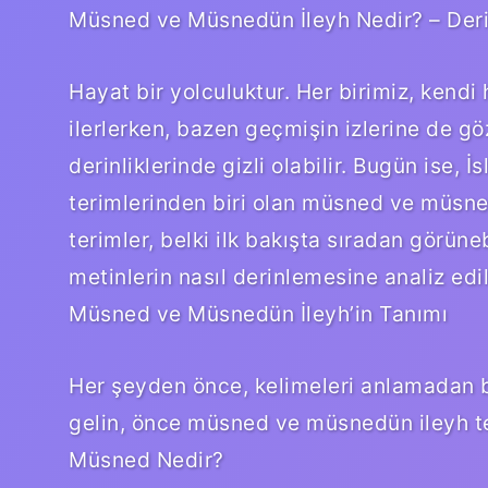
Müsned ve Müsnedün İleyh Nedir? – Der
Hayat bir yolculuktur. Her birimiz, kend
ilerlerken, bazen geçmişin izlerine de gö
derinliklerinde gizli olabilir. Bugün ise,
terimlerinden biri olan müsned ve müsned
terimler, belki ilk bakışta sıradan görüne
metinlerin nasıl derinlemesine analiz edi
Müsned ve Müsnedün İleyh’in Tanımı
Her şeyden önce, kelimeleri anlamadan b
gelin, önce müsned ve müsnedün ileyh te
Müsned Nedir?