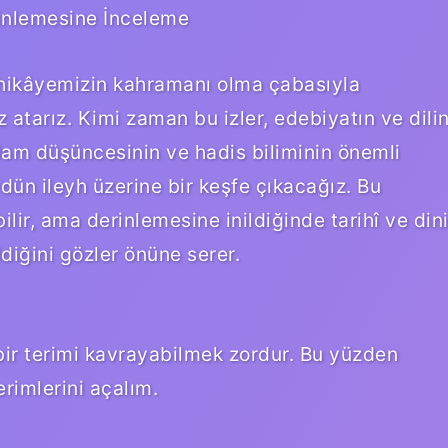
inlemesine İnceleme
i hikâyemizin kahramanı olma çabasıyla
z atarız. Kimi zaman bu izler, edebiyatın ve dili
 İslam düşüncesinin ve hadis biliminin önemli
ün ileyh üzerine bir keşfe çıkacağız. Bu
bilir, ama derinlemesine inildiğinde tarihî ve din
ldiğini gözler önüne serer.
ir terimi kavrayabilmek zordur. Bu yüzden
rimlerini açalım.