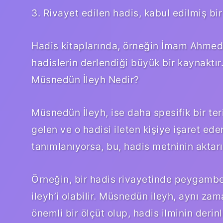
3. Rivayet edilen hadis, kabul edilmiş b
Hadis kitaplarında, örneğin İmam Ahmed b
hadislerin derlendiği büyük bir kaynaktır
Müsnedün İleyh Nedir?
Müsnedün İleyh, ise daha spesifik bir ter
gelen ve o hadisi ileten kişiye işaret ede
tanımlanıyorsa, bu, hadis metninin aktarıl
Örneğin, bir hadis rivayetinde peygamber
ileyh’i olabilir. Müsnedün ileyh, aynı za
önemli bir ölçüt olup, hadis ilminin de