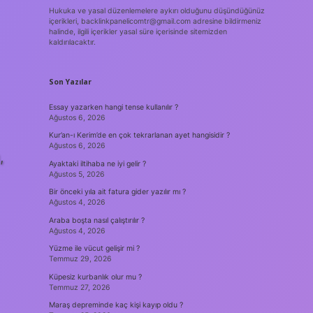
Hukuka ve yasal düzenlemelere aykırı olduğunu düşündüğünüz
içerikleri,
backlinkpanelicomtr@gmail.com
adresine bildirmeniz
halinde, ilgili içerikler yasal süre içerisinde sitemizden
kaldırılacaktır.
Son Yazılar
Essay yazarken hangi tense kullanılır ?
Ağustos 6, 2026
Kur’an-ı Kerim’de en çok tekrarlanan ayet hangisidir ?
Ağustos 6, 2026
,
Ayaktaki iltihaba ne iyi gelir ?
Ağustos 5, 2026
Bir önceki yıla ait fatura gider yazılır mı ?
Ağustos 4, 2026
Araba boşta nasıl çalıştırılır ?
Ağustos 4, 2026
Yüzme ile vücut gelişir mi ?
Temmuz 29, 2026
Küpesiz kurbanlık olur mu ?
Temmuz 27, 2026
Maraş depreminde kaç kişi kayıp oldu ?