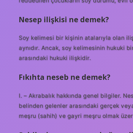
reddedilen çocukların soy durumu, evli ol
Nesep ilişkisi ne demek?
Soy kelimesi bir kişinin atalarıyla olan i
aynıdır. Ancak, soy kelimesinin hukuki bir
arasındaki hukuki ilişkidir.
Fıkıhta neseb ne demek?
I. – Akrabalık hakkında genel bilgiler. Nes
belinden gelenler arasındaki gerçek veya 
meşru (sahih) ve gayri meşru olmak üzere 