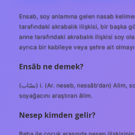
Ensab, soy anlamına gelen nasab kelimes
tarafındaki akrabalık ilişkisi, bir başka
anne tarafındaki akrabalık ilişkisi soy ol
ayrıca bir kabileye veya şehre ait olmayı
Ensâb ne demek?
(ﻧﺴّﺎﺏ) i. (Ar. neseb, nessāb’dan) Alim, soybilim uzmanı, ilm-i ensab – ünlü kişilerin
soyağacını araştıran âlim.
Nesep kimden gelir?
Baba ile çocuk arasında nesep ilişkisinin