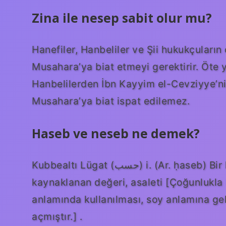
Zina ile nesep sabit olur mu?
Hanefiler, Hanbeliler ve Şii hukukçuları
Musahara’ya biat etmeyi gerektirir. Öte ya
Hanbelilerden İbn Kayyim el-Cevziyye’ni
Musahara’ya biat ispat edilemez.
Haseb ve neseb ne demek?
Kubbealtı Lügat (ﺣﺴﺐ) i. (Ar. ḥaseb) Bir kimsenin kendine özgü ve kendi özelliklerinden
kaynaklanan değeri, asaleti [Çoğunlukla
anlamında kullanılması, soy anlamına ge
açmıştır.] .