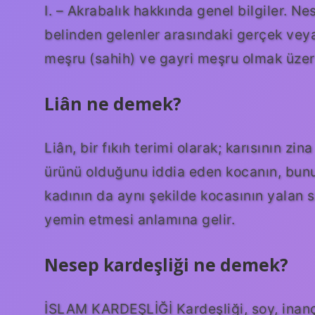
I. – Akrabalık hakkında genel bilgiler. Nes
belinden gelenler arasındaki gerçek veya 
meşru (sahih) ve gayri meşru olmak üzere 
Liân ne demek?
Liân, bir fıkıh terimi olarak; karısının 
ürünü olduğunu iddia eden kocanın, bun
kadının da aynı şekilde kocasının yalan
yemin etmesi anlamına gelir.
Nesep kardeşliği ne demek?
İSLAM KARDEŞLİĞİ Kardeşliği, soy, inanç