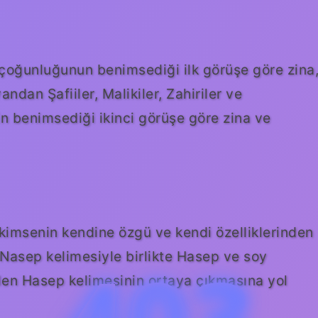
n çoğunluğunun benimsediği ilk görüşe göre zina
ndan Şafiiler, Malikiler, Zahiriler ve
n benimsediği ikinci görüşe göre zina ve
 Nasep kelimesiyle birlikte Hasep ve soy
len Hasep kelimesinin ortaya çıkmasına yol