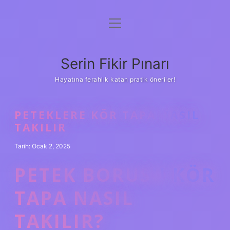
menüyü
Gizlilik Politikası
aç
Hakkımızda
Serin Fikir Pınarı
Yasal Uyarı
Hayatına ferahlık katan pratik öneriler!
PETEKLERE KÖR TAPA NASIL
TAKILIR
Tarih: Ocak 2, 2025
PETEK BORUSU KÖR
TAPA NASIL
TAKILIR?