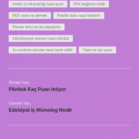
Petek içi tıkanıklığı nasıl açılır
PEX bağlantı nedir
PEX vana ne demek
Plastik boru nasıl körlenir
Plastik boru ne ile yapıştırılır
Sökülmeyen somun nasıl sökülür
Su sızdıran borular nasıl tamir edilir
Tapa ne işe yarar
Önceki Yazı
Pilotluk Kaç Puan Istiyor
Sonraki Yazı
Edebiyat Iç Monolog Nedir