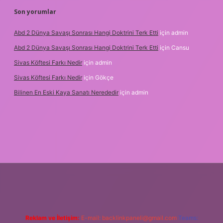
Son yorumlar
Abd 2 Dünya Savaşı Sonrası Hangi Doktrini Terk Etti
için
admin
Abd 2 Dünya Savaşı Sonrası Hangi Doktrini Terk Etti
için
Cansu
Sivas Köftesi Farkı Nedir
için
admin
Sivas Köftesi Farkı Nedir
için
Gökçe
Bilinen En Eski Kaya Sanatı Nerededir
için
admin
//ilbet.casino/
Reklam ve İletişim:
E-mail:
backlinkpaneli@gmail.com
Teams: