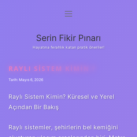
menüyü
Gizlilik Politikası
aç
Hakkımızda
Serin Fikir Pınarı
Yasal Uyarı
Hayatına ferahlık katan pratik öneriler!
RAYLI SISTEM KIMIN ?
Tarih: Mayıs 6, 2026
Raylı Sistem Kimin? Küresel ve Yerel
Açından Bir Bakış
Raylı sistemler, şehirlerin bel kemiğini