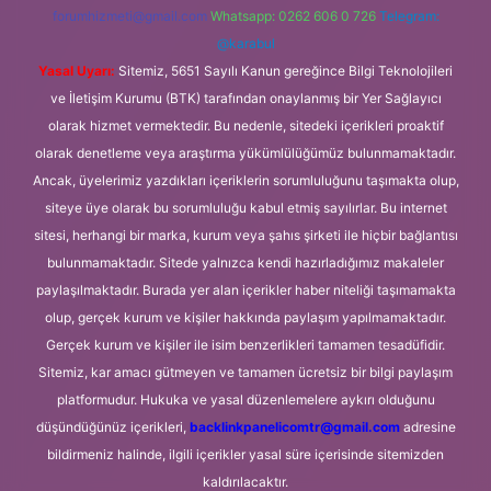
forumhizmeti@gmail.com
Whatsapp: 0262 606 0 726
Telegram:
@karabul
Yasal Uyarı:
Sitemiz, 5651 Sayılı Kanun gereğince Bilgi Teknolojileri
ve İletişim Kurumu (BTK) tarafından onaylanmış bir Yer Sağlayıcı
olarak hizmet vermektedir. Bu nedenle, sitedeki içerikleri proaktif
olarak denetleme veya araştırma yükümlülüğümüz bulunmamaktadır.
Ancak, üyelerimiz yazdıkları içeriklerin sorumluluğunu taşımakta olup,
siteye üye olarak bu sorumluluğu kabul etmiş sayılırlar. Bu internet
sitesi, herhangi bir marka, kurum veya şahıs şirketi ile hiçbir bağlantısı
bulunmamaktadır. Sitede yalnızca kendi hazırladığımız makaleler
paylaşılmaktadır. Burada yer alan içerikler haber niteliği taşımamakta
olup, gerçek kurum ve kişiler hakkında paylaşım yapılmamaktadır.
Gerçek kurum ve kişiler ile isim benzerlikleri tamamen tesadüfidir.
Sitemiz, kar amacı gütmeyen ve tamamen ücretsiz bir bilgi paylaşım
platformudur. Hukuka ve yasal düzenlemelere aykırı olduğunu
düşündüğünüz içerikleri,
backlinkpanelicomtr@gmail.com
adresine
bildirmeniz halinde, ilgili içerikler yasal süre içerisinde sitemizden
kaldırılacaktır.