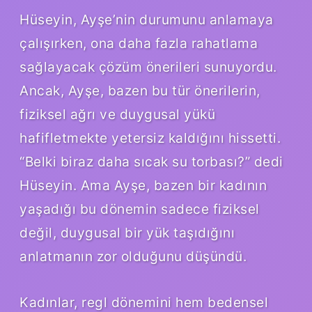
Hüseyin, Ayşe’nin durumunu anlamaya
çalışırken, ona daha fazla rahatlama
sağlayacak çözüm önerileri sunuyordu.
Ancak, Ayşe, bazen bu tür önerilerin,
fiziksel ağrı ve duygusal yükü
hafifletmekte yetersiz kaldığını hissetti.
“Belki biraz daha sıcak su torbası?” dedi
Hüseyin. Ama Ayşe, bazen bir kadının
yaşadığı bu dönemin sadece fiziksel
değil, duygusal bir yük taşıdığını
anlatmanın zor olduğunu düşündü.
Kadınlar, regl dönemini hem bedensel