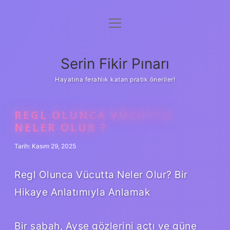
menüyü
Gizlilik Politikası
aç
Hakkımızda
Serin Fikir Pınarı
Yasal Uyarı
Hayatına ferahlık katan pratik öneriler!
REGL OLUNCA VÜCUTTA
NELER OLUR ?
Tarih: Kasım 29, 2025
Regl Olunca Vücutta Neler Olur? Bir
Hikaye Anlatımıyla Anlamak
Bir sabah, Ayşe gözlerini açtı ve güne