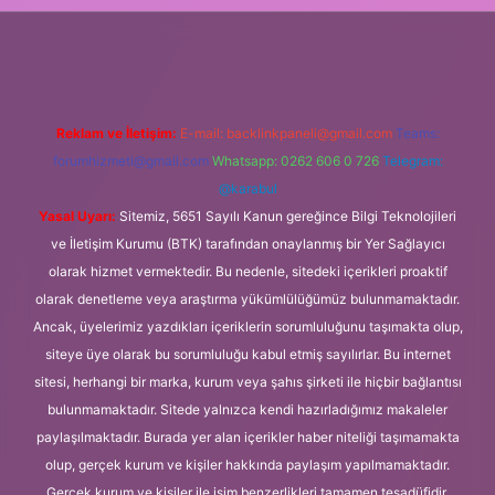
tps://ilbet.casino/
Reklam ve İletişim:
E-mail:
backlinkpaneli@gmail.com
Teams:
forumhizmeti@gmail.com
Whatsapp: 0262 606 0 726
Telegram:
@karabul
Yasal Uyarı:
Sitemiz, 5651 Sayılı Kanun gereğince Bilgi Teknolojileri
ve İletişim Kurumu (BTK) tarafından onaylanmış bir Yer Sağlayıcı
olarak hizmet vermektedir. Bu nedenle, sitedeki içerikleri proaktif
olarak denetleme veya araştırma yükümlülüğümüz bulunmamaktadır.
Ancak, üyelerimiz yazdıkları içeriklerin sorumluluğunu taşımakta olup,
siteye üye olarak bu sorumluluğu kabul etmiş sayılırlar. Bu internet
sitesi, herhangi bir marka, kurum veya şahıs şirketi ile hiçbir bağlantısı
bulunmamaktadır. Sitede yalnızca kendi hazırladığımız makaleler
paylaşılmaktadır. Burada yer alan içerikler haber niteliği taşımamakta
olup, gerçek kurum ve kişiler hakkında paylaşım yapılmamaktadır.
Gerçek kurum ve kişiler ile isim benzerlikleri tamamen tesadüfidir.