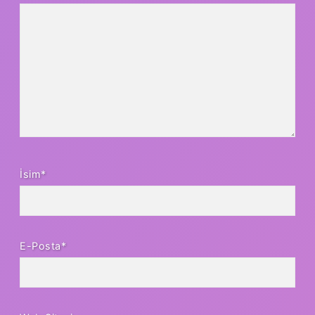
İsim*
E-Posta*