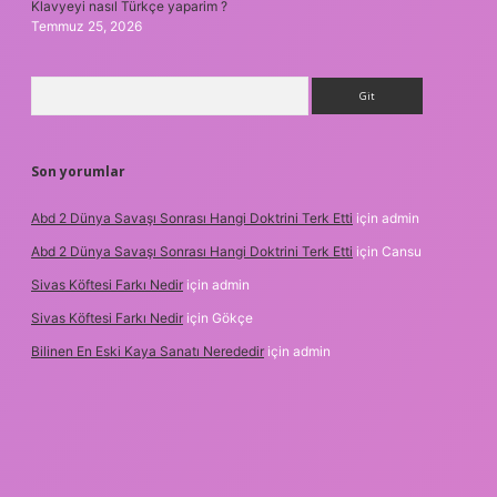
Klavyeyi nasıl Türkçe yaparim ?
Temmuz 25, 2026
Arama
Son yorumlar
Abd 2 Dünya Savaşı Sonrası Hangi Doktrini Terk Etti
için
admin
Abd 2 Dünya Savaşı Sonrası Hangi Doktrini Terk Etti
için
Cansu
Sivas Köftesi Farkı Nedir
için
admin
Sivas Köftesi Farkı Nedir
için
Gökçe
Bilinen En Eski Kaya Sanatı Nerededir
için
admin