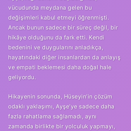
vücudunda meydana gelen bu
değişimleri kabul etmeyi öğrenmişti.
Ancak bunun sadece bir süreç değil, bir
hikâye olduğunu da fark etti. Kendi
bedenini ve duygularını anladıkça,
hayatındaki diğer insanlardan da anlayış
ve empati beklemesi daha doğal hale
geliyordu.
Hikayenin sonunda, Hüseyin’in çözüm
odaklı yaklaşımı, Ayşe’ye sadece daha
fazla rahatlama sağlamadı, aynı
zamanda birlikte bir yolculuk yapmayı,