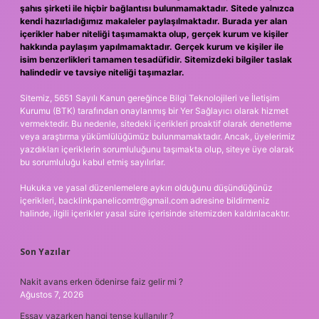
şahıs şirketi ile hiçbir bağlantısı bulunmamaktadır. Sitede yalnızca
kendi hazırladığımız makaleler paylaşılmaktadır. Burada yer alan
içerikler haber niteliği taşımamakta olup, gerçek kurum ve kişiler
hakkında paylaşım yapılmamaktadır. Gerçek kurum ve kişiler ile
isim benzerlikleri tamamen tesadüfidir. Sitemizdeki bilgiler taslak
halindedir ve tavsiye niteliği taşımazlar.
Sitemiz, 5651 Sayılı Kanun gereğince Bilgi Teknolojileri ve İletişim
Kurumu (BTK) tarafından onaylanmış bir Yer Sağlayıcı olarak hizmet
vermektedir. Bu nedenle, sitedeki içerikleri proaktif olarak denetleme
veya araştırma yükümlülüğümüz bulunmamaktadır. Ancak, üyelerimiz
yazdıkları içeriklerin sorumluluğunu taşımakta olup, siteye üye olarak
bu sorumluluğu kabul etmiş sayılırlar.
Hukuka ve yasal düzenlemelere aykırı olduğunu düşündüğünüz
içerikleri,
backlinkpanelicomtr@gmail.com
adresine bildirmeniz
halinde, ilgili içerikler yasal süre içerisinde sitemizden kaldırılacaktır.
Son Yazılar
Nakit avans erken ödenirse faiz gelir mi ?
Ağustos 7, 2026
Essay yazarken hangi tense kullanılır ?