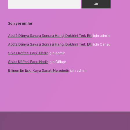
Arama
Son yorumlar
Abd 2 Dünya Savaşı Sonrası Hangi Doktrini Terk Etti
için
admin
Abd 2 Dünya Savaşı Sonrası Hangi Doktrini Terk Etti
için
Cansu
Sivas Köftesi Farkı Nedir
için
admin
Sivas Köftesi Farkı Nedir
için
Gökçe
Bilinen En Eski Kaya Sanatı Nerededir
için
admin
et.casino/