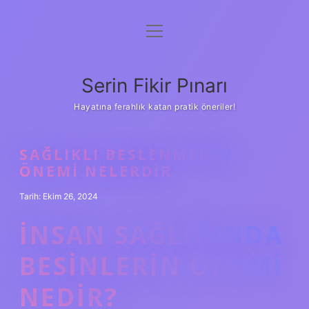
menüyü
Gizlilik Politikası
aç
Hakkımızda
Serin Fikir Pınarı
Yasal Uyarı
Hayatına ferahlık katan pratik öneriler!
SAĞLIKLI BESLENMENIN
ÖNEMI NELERDIR
Tarih: Ekim 26, 2024
İNSAN SAĞLIĞINDA
BESINLERIN ÖNEMI
NEDIR?