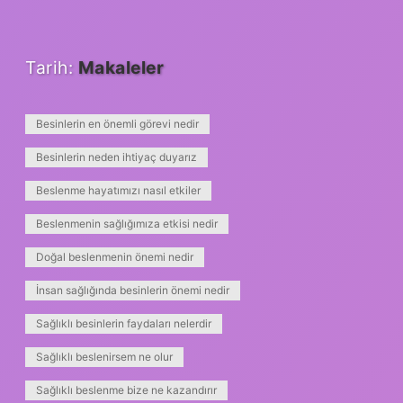
Tarih:
Makaleler
Besinlerin en önemli görevi nedir
Besinlerin neden ihtiyaç duyarız
Beslenme hayatımızı nasıl etkiler
Beslenmenin sağlığımıza etkisi nedir
Doğal beslenmenin önemi nedir
İnsan sağlığında besinlerin önemi nedir
Sağlıklı besinlerin faydaları nelerdir
Sağlıklı beslenirsem ne olur
Sağlıklı beslenme bize ne kazandırır