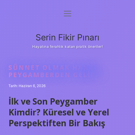
menüyü
Gizlilik Politikası
aç
Hakkımızda
Serin Fikir Pınarı
Yasal Uyarı
Hayatına ferahlık katan pratik öneriler!
SÜNNET OLMAK HANGI
PEYGAMBERDEN GELIR ?
Tarih: Haziran 6, 2026
İlk ve Son Peygamber
Kimdir? Küresel ve Yerel
Perspektiften Bir Bakış