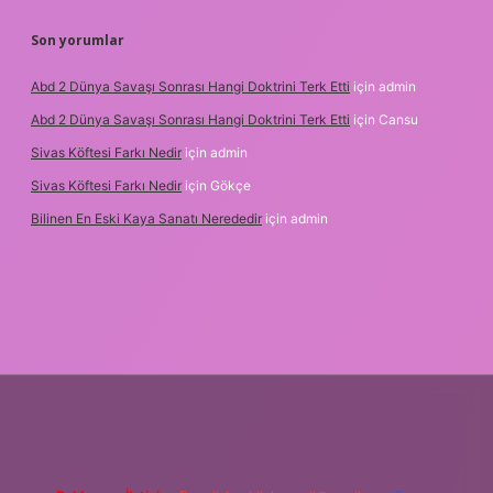
Son yorumlar
Abd 2 Dünya Savaşı Sonrası Hangi Doktrini Terk Etti
için
admin
Abd 2 Dünya Savaşı Sonrası Hangi Doktrini Terk Etti
için
Cansu
Sivas Köftesi Farkı Nedir
için
admin
Sivas Köftesi Farkı Nedir
için
Gökçe
Bilinen En Eski Kaya Sanatı Nerededir
için
admin
bet.casino/