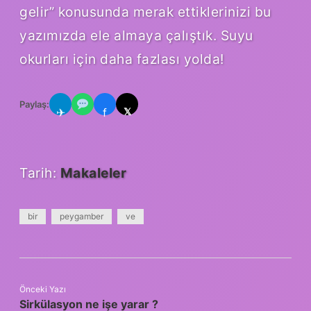
gelir” konusunda merak ettiklerinizi bu
yazımızda ele almaya çalıştık. Suyu
okurları için daha fazlası yolda!
Paylaş:
✈
f
𝕏
Tarih:
Makaleler
bir
peygamber
ve
Önceki Yazı
Sirkülasyon ne işe yarar ?