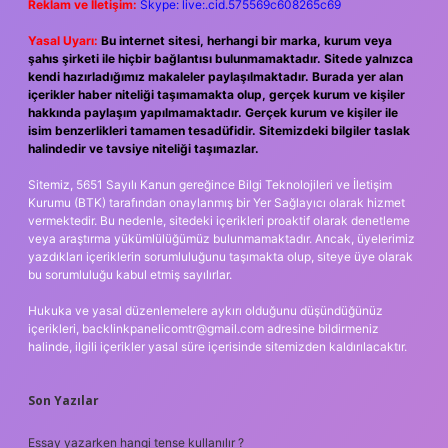
Reklam ve İletişim:
Skype: live:.cid.575569c608265c69
Yasal Uyarı:
Bu internet sitesi, herhangi bir marka, kurum veya
şahıs şirketi ile hiçbir bağlantısı bulunmamaktadır. Sitede yalnızca
kendi hazırladığımız makaleler paylaşılmaktadır. Burada yer alan
içerikler haber niteliği taşımamakta olup, gerçek kurum ve kişiler
hakkında paylaşım yapılmamaktadır. Gerçek kurum ve kişiler ile
isim benzerlikleri tamamen tesadüfidir. Sitemizdeki bilgiler taslak
halindedir ve tavsiye niteliği taşımazlar.
Sitemiz, 5651 Sayılı Kanun gereğince Bilgi Teknolojileri ve İletişim
Kurumu (BTK) tarafından onaylanmış bir Yer Sağlayıcı olarak hizmet
vermektedir. Bu nedenle, sitedeki içerikleri proaktif olarak denetleme
veya araştırma yükümlülüğümüz bulunmamaktadır. Ancak, üyelerimiz
yazdıkları içeriklerin sorumluluğunu taşımakta olup, siteye üye olarak
bu sorumluluğu kabul etmiş sayılırlar.
Hukuka ve yasal düzenlemelere aykırı olduğunu düşündüğünüz
içerikleri,
backlinkpanelicomtr@gmail.com
adresine bildirmeniz
halinde, ilgili içerikler yasal süre içerisinde sitemizden kaldırılacaktır.
Son Yazılar
Essay yazarken hangi tense kullanılır ?