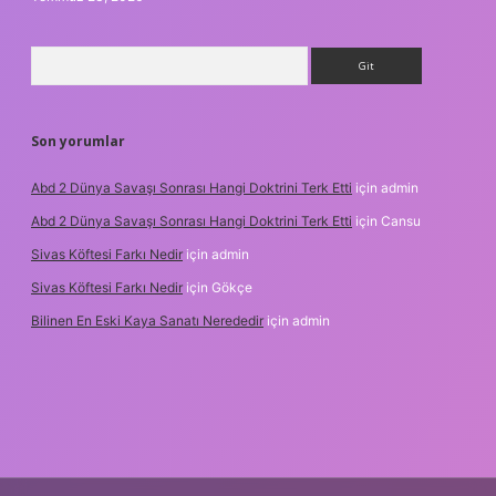
Arama
Son yorumlar
Abd 2 Dünya Savaşı Sonrası Hangi Doktrini Terk Etti
için
admin
Abd 2 Dünya Savaşı Sonrası Hangi Doktrini Terk Etti
için
Cansu
Sivas Köftesi Farkı Nedir
için
admin
Sivas Köftesi Farkı Nedir
için
Gökçe
Bilinen En Eski Kaya Sanatı Nerededir
için
admin
s://ilbet.casino/