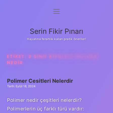
menüyü
Gizlilik Politikası
aç
Hakkımızda
Serin Fikir Pınarı
Yasal Uyarı
Hayatına ferahlık katan pratik öneriler!
ETIKET:
9 SINIF BIYOLOJI POLIMER
NEDIR
Polimer Cesitleri Nelerdir
Tarih: Eylül 18, 2024
Polimer nedir çeşitleri nelerdir?
Polimerlerin üç farklı türü vardır: