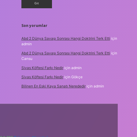
Son yorumlar
Abd 2 Dünya Savaşı Sonrası Hangi Doktrini Terk Etti
için
admin
Abd 2 Dünya Savaşı Sonrası Hangi Doktrini Terk Etti
için
Cansu
Sivas Köftesi Farkı Nedir
için
admin
Sivas Köftesi Farkı Nedir
için
Gökçe
Bilinen En Eski Kaya Sanatı Nerededir
için
admin