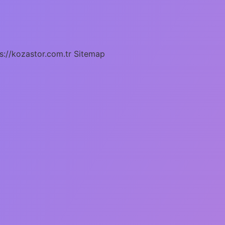
s://kozastor.com.tr
Sitemap