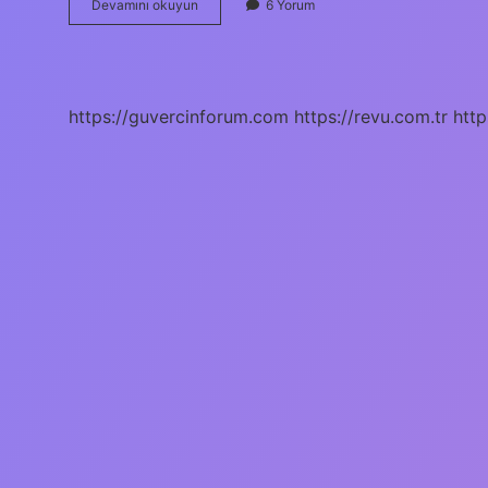
Agregasyon
Devamını okuyun
6 Yorum
Etmek
Ne
Demek
https://guvercinforum.com
https://revu.com.tr
http