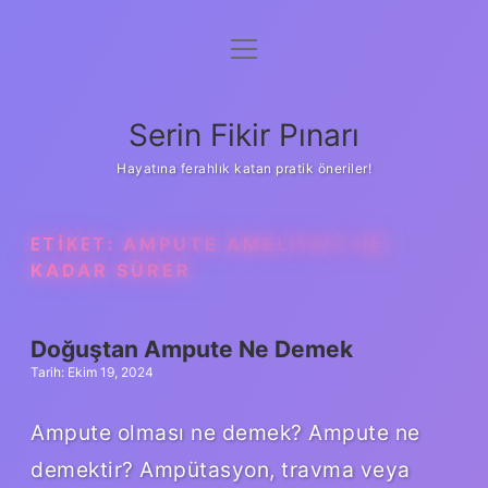
menüyü
Gizlilik Politikası
aç
Hakkımızda
Serin Fikir Pınarı
Yasal Uyarı
Hayatına ferahlık katan pratik öneriler!
ETIKET:
AMPUTE AMELIYATI NE
KADAR SÜRER
Doğuştan Ampute Ne Demek
Tarih: Ekim 19, 2024
Ampute olması ne demek? Ampute ne
demektir? Ampütasyon, travma veya