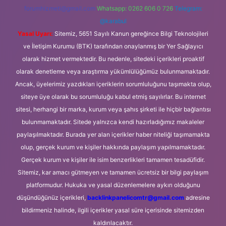
forumhizmeti@gmail.com
Whatsapp: 0262 606 0 726
Telegram:
@karabul
Yasal Uyarı:
Sitemiz, 5651 Sayılı Kanun gereğince Bilgi Teknolojileri
ve İletişim Kurumu (BTK) tarafından onaylanmış bir Yer Sağlayıcı
olarak hizmet vermektedir. Bu nedenle, sitedeki içerikleri proaktif
olarak denetleme veya araştırma yükümlülüğümüz bulunmamaktadır.
Ancak, üyelerimiz yazdıkları içeriklerin sorumluluğunu taşımakta olup,
siteye üye olarak bu sorumluluğu kabul etmiş sayılırlar. Bu internet
sitesi, herhangi bir marka, kurum veya şahıs şirketi ile hiçbir bağlantısı
bulunmamaktadır. Sitede yalnızca kendi hazırladığımız makaleler
paylaşılmaktadır. Burada yer alan içerikler haber niteliği taşımamakta
olup, gerçek kurum ve kişiler hakkında paylaşım yapılmamaktadır.
Gerçek kurum ve kişiler ile isim benzerlikleri tamamen tesadüfidir.
Sitemiz, kar amacı gütmeyen ve tamamen ücretsiz bir bilgi paylaşım
platformudur. Hukuka ve yasal düzenlemelere aykırı olduğunu
düşündüğünüz içerikleri,
backlinkpanelicomtr@gmail.com
adresine
bildirmeniz halinde, ilgili içerikler yasal süre içerisinde sitemizden
kaldırılacaktır.