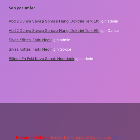
Son yorumlar
Abd 2 Dünya Savaşı Sonrası Hangi Doktrini Terk Etti
için
admin
Abd 2 Dünya Savaşı Sonrası Hangi Doktrini Terk Etti
için
Cansu
Sivas Köftesi Farkı Nedir
için
admin
Sivas Köftesi Farkı Nedir
için
Gökçe
Bilinen En Eski Kaya Sanatı Nerededir
için
admin
ps://ilbet.casino/
Reklam ve İletişim:
E-mail:
backlinkpaneli@gmail.com
Teams: