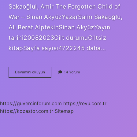
SakaoğluI, Amir The Forgotten Child of
War – Sinan AkyüzYazarSaim Sakaoğlu,
Ali Berat AlptekinSinan AkyüzYayın
tarihi20082023Cilt durumuCiltsiz
kitapSayfa sayısı4722245 daha…
Türk
Devamını okuyun
14 Yorum
Saz
Şairi
Kimin
Eseri
https://guvercinforum.com
https://revu.com.tr
https://kozastor.com.tr
Sitemap