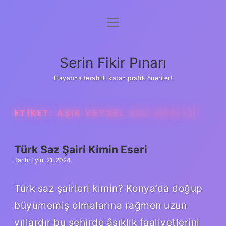
menüyü
Gizlilik Politikası
aç
Hakkımızda
Serin Fikir Pınarı
Yasal Uyarı
Hayatına ferahlık katan pratik öneriler!
ETIKET:
AŞIK VEYSEL SAZ ŞAIRI MI
Türk Saz Şairi Kimin Eseri
Tarih: Eylül 21, 2024
Türk saz şairleri kimin? Konya’da doğup
büyümemiş olmalarına rağmen uzun
yıllardır bu şehirde âşıklık faaliyetlerini