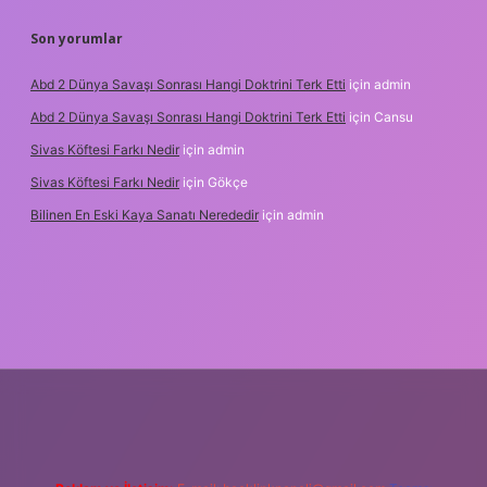
Son yorumlar
Abd 2 Dünya Savaşı Sonrası Hangi Doktrini Terk Etti
için
admin
Abd 2 Dünya Savaşı Sonrası Hangi Doktrini Terk Etti
için
Cansu
Sivas Köftesi Farkı Nedir
için
admin
Sivas Köftesi Farkı Nedir
için
Gökçe
Bilinen En Eski Kaya Sanatı Nerededir
için
admin
ps://ilbet.casino/