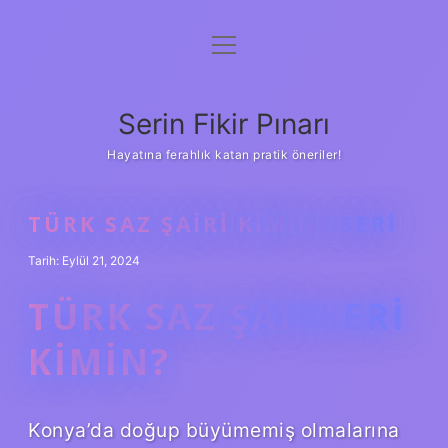
menüyü
Gizlilik Politikası
aç
Hakkımızda
Serin Fikir Pınarı
Yasal Uyarı
Hayatına ferahlık katan pratik öneriler!
TÜRK SAZ ŞAIRI KIMIN ESERI
Tarih: Eylül 21, 2024
TÜRK SAZ ŞAIRLERI
KIMIN?
Konya’da doğup büyümemiş olmalarına