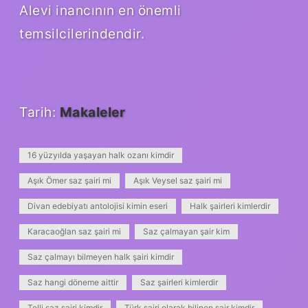
Alevi inancının en önemli
temsilcilerindendir.
Tarih:
Makaleler
16 yüzyılda yaşayan halk ozanı kimdir
Aşık Ömer saz şairi mi
Aşık Veysel saz şairi mi
Divan edebiyatı antolojisi kimin eseri
Halk şairleri kimlerdir
Karacaoğlan saz şairi mi
Saz çalmayan şair kim
Saz çalmayı bilmeyen halk şairi kimdir
Saz hangi döneme aittir
Saz şairleri kimlerdir
Telli saz şairi kimdir
Türk şairi olarak bilinen şair kimdir