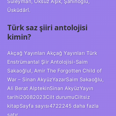
Süleyman, Öksüz Aşık, Şahinoğlu,
Üsküdârî.
Türk saz şiiri antolojisi
kimin?
Akçağ Yayınları Akçağ Yayınları Türk
Enstrümantal Şiir Antolojisi-Saim
SakaoğluI, Amir The Forgotten Child of
War – Sinan AkyüzYazarSaim Sakaoğlu,
Ali Berat AlptekinSinan AkyüzYayın
tarihi20082023Cilt durumuCiltsiz
kitapSayfa sayısı4722245 daha fazla
satır