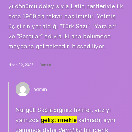
yıldönümü dolayısıyla Latin harfleriyle ilk
defa 1969’da tekrar basılmıştır. Yetmiş
üç şiirin yer aldığı “Türk Sazı”, “Yaralar”
ve “Sargılar” adıyla iki ana bölümden
meydana gelmektedir. hissediliyor.
Nisan 20, 2025
Yanıtla
admin
Nurgül! Sağladığınız fikirler, yazıyı
yalnızca
geliştirmekle
kalmadı; aynı
zamanda daha
derinlikli
bir içerik