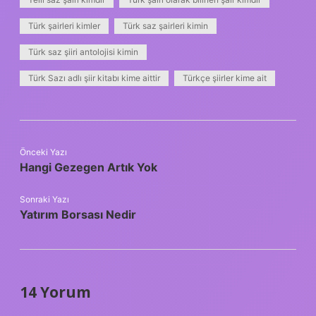
Türk şairleri kimler
Türk saz şairleri kimin
Türk saz şiiri antolojisi kimin
Türk Sazı adlı şiir kitabı kime aittir
Türkçe şiirler kime ait
Önceki Yazı
Hangi Gezegen Artık Yok
Sonraki Yazı
Yatırım Borsası Nedir
14 Yorum