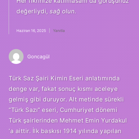
Her fikrinize katılmasam da görüşünüz
değerliydi,
sağ olun
.
Haziran 16, 2025
Yanıtla
Goncagül
Türk Saz Şairi Kimin Eseri anlatımında
denge var, fakat sonuç kısmı aceleye
gelmiş gibi duruyor. Alt metinde sürekli
“Türk Sazı” eseri, Cumhuriyet dönemi
Türk şairlerinden Mehmet Emin Yurdakul
‘a aittir. İlk baskısı 1914 yılında yapılan