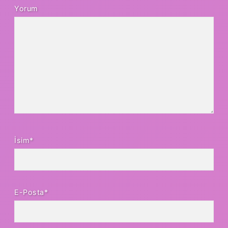
Yorum
İsim*
E-Posta*