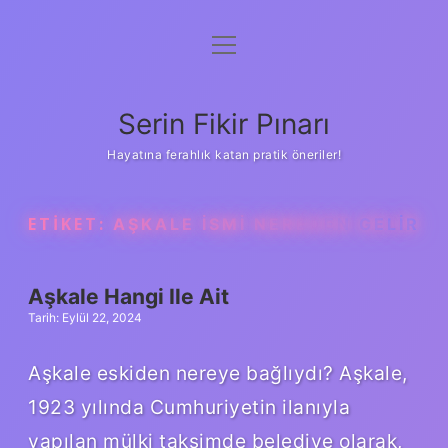
menüyü
Gizlilik Politikası
aç
Hakkımızda
Serin Fikir Pınarı
Yasal Uyarı
Hayatına ferahlık katan pratik öneriler!
ETIKET:
AŞKALE ISMI NEREDEN GELIR
Aşkale Hangi Ile Ait
Tarih: Eylül 22, 2024
Aşkale eskiden nereye bağlıydı? Aşkale,
1923 yılında Cumhuriyetin ilanıyla
yapılan mülki taksimde belediye olarak,