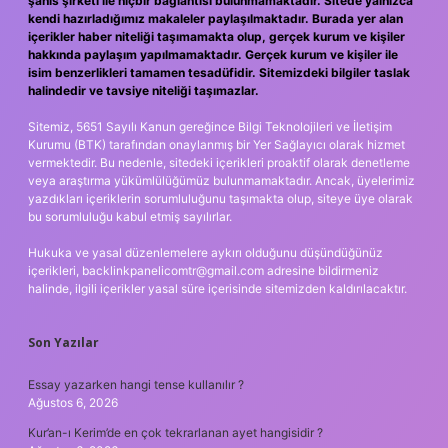
şahıs şirketi ile hiçbir bağlantısı bulunmamaktadır. Sitede yalnızca
kendi hazırladığımız makaleler paylaşılmaktadır. Burada yer alan
içerikler haber niteliği taşımamakta olup, gerçek kurum ve kişiler
hakkında paylaşım yapılmamaktadır. Gerçek kurum ve kişiler ile
isim benzerlikleri tamamen tesadüfidir. Sitemizdeki bilgiler taslak
halindedir ve tavsiye niteliği taşımazlar.
Sitemiz, 5651 Sayılı Kanun gereğince Bilgi Teknolojileri ve İletişim
Kurumu (BTK) tarafından onaylanmış bir Yer Sağlayıcı olarak hizmet
vermektedir. Bu nedenle, sitedeki içerikleri proaktif olarak denetleme
veya araştırma yükümlülüğümüz bulunmamaktadır. Ancak, üyelerimiz
yazdıkları içeriklerin sorumluluğunu taşımakta olup, siteye üye olarak
bu sorumluluğu kabul etmiş sayılırlar.
Hukuka ve yasal düzenlemelere aykırı olduğunu düşündüğünüz
içerikleri,
backlinkpanelicomtr@gmail.com
adresine bildirmeniz
halinde, ilgili içerikler yasal süre içerisinde sitemizden kaldırılacaktır.
Son Yazılar
Essay yazarken hangi tense kullanılır ?
Ağustos 6, 2026
Kur’an-ı Kerim’de en çok tekrarlanan ayet hangisidir ?