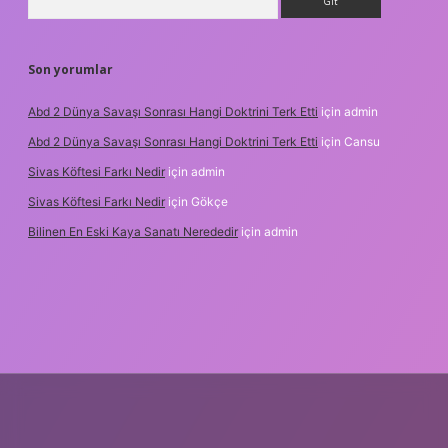
Son yorumlar
Abd 2 Dünya Savaşı Sonrası Hangi Doktrini Terk Etti
için
admin
Abd 2 Dünya Savaşı Sonrası Hangi Doktrini Terk Etti
için
Cansu
Sivas Köftesi Farkı Nedir
için
admin
Sivas Köftesi Farkı Nedir
için
Gökçe
Bilinen En Eski Kaya Sanatı Nerededir
için
admin
s://ilbet.casino/