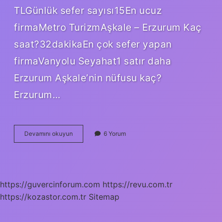
TLGünlük sefer sayısı15En ucuz
firmaMetro TurizmAşkale – Erzurum Kaç
saat?32dakikaEn çok sefer yapan
firmaVanyolu Seyahat1 satır daha
Erzurum Aşkale’nin nüfusu kaç?
Erzurum…
Aşkale
Devamını okuyun
6 Yorum
Hangi
Ile
Ait
https://guvercinforum.com
https://revu.com.tr
https://kozastor.com.tr
Sitemap