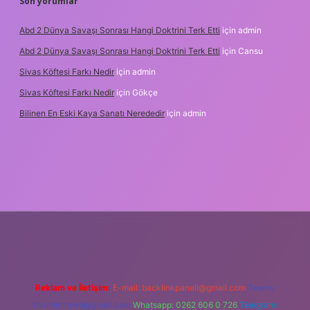
Son yorumlar
Abd 2 Dünya Savaşı Sonrası Hangi Doktrini Terk Etti
için
admin
Abd 2 Dünya Savaşı Sonrası Hangi Doktrini Terk Etti
için
Cansu
Sivas Köftesi Farkı Nedir
için
admin
Sivas Köftesi Farkı Nedir
için
Gökçe
Bilinen En Eski Kaya Sanatı Nerededir
için
admin
tps://ilbet.casino/
Reklam ve İletişim:
E-mail:
backlinkpaneli@gmail.com
Teams:
forumhizmeti@gmail.com
Whatsapp: 0262 606 0 726
Telegram: