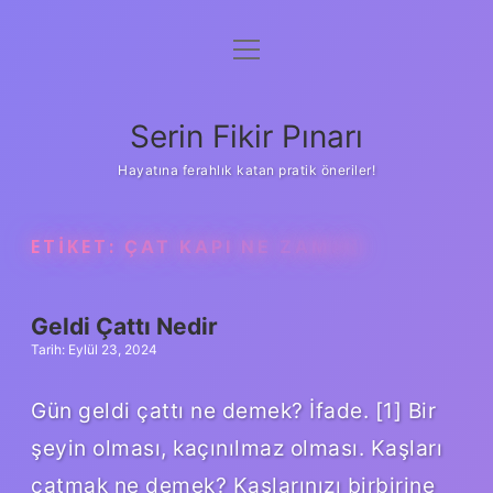
menüyü
Gizlilik Politikası
aç
Hakkımızda
Serin Fikir Pınarı
Yasal Uyarı
Hayatına ferahlık katan pratik öneriler!
ETIKET:
ÇAT KAPI NE ZAMAN
Geldi Çattı Nedir
Tarih: Eylül 23, 2024
Gün geldi çattı ne demek? İfade. [1] Bir
şeyin olması, kaçınılmaz olması. Kaşları
çatmak ne demek? Kaşlarınızı birbirine