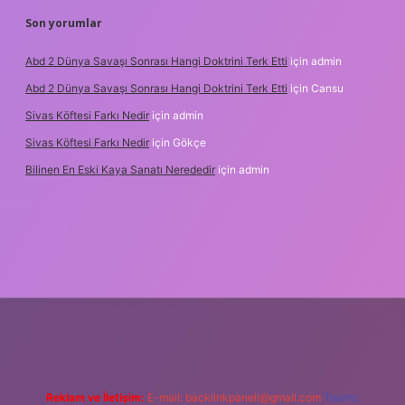
Son yorumlar
Abd 2 Dünya Savaşı Sonrası Hangi Doktrini Terk Etti
için
admin
Abd 2 Dünya Savaşı Sonrası Hangi Doktrini Terk Etti
için
Cansu
Sivas Köftesi Farkı Nedir
için
admin
Sivas Köftesi Farkı Nedir
için
Gökçe
Bilinen En Eski Kaya Sanatı Nerededir
için
admin
s://ilbet.casino/
Reklam ve İletişim:
E-mail:
backlinkpaneli@gmail.com
Teams: