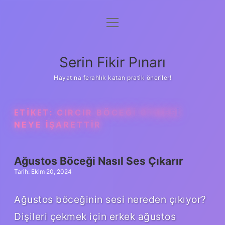
menüyü
Gizlilik Politikası
aç
Hakkımızda
Serin Fikir Pınarı
Yasal Uyarı
Hayatına ferahlık katan pratik öneriler!
ETIKET:
CIRCIR BÖCEĞI ÖTMESI
NEYE IŞARETTIR
Ağustos Böceği Nasıl Ses Çıkarır
Tarih: Ekim 20, 2024
Ağustos böceğinin sesi nereden çıkıyor?
Dişileri çekmek için erkek ağustos