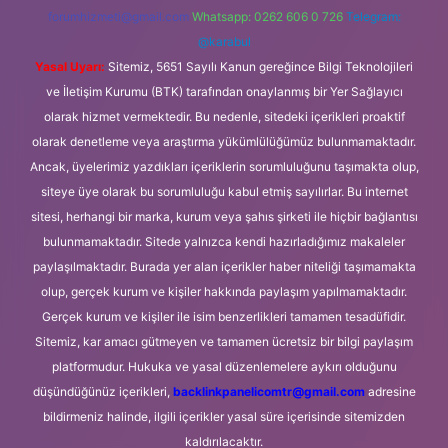
forumhizmeti@gmail.com
Whatsapp: 0262 606 0 726
Telegram:
@karabul
Yasal Uyarı:
Sitemiz, 5651 Sayılı Kanun gereğince Bilgi Teknolojileri
ve İletişim Kurumu (BTK) tarafından onaylanmış bir Yer Sağlayıcı
olarak hizmet vermektedir. Bu nedenle, sitedeki içerikleri proaktif
olarak denetleme veya araştırma yükümlülüğümüz bulunmamaktadır.
Ancak, üyelerimiz yazdıkları içeriklerin sorumluluğunu taşımakta olup,
siteye üye olarak bu sorumluluğu kabul etmiş sayılırlar. Bu internet
sitesi, herhangi bir marka, kurum veya şahıs şirketi ile hiçbir bağlantısı
bulunmamaktadır. Sitede yalnızca kendi hazırladığımız makaleler
paylaşılmaktadır. Burada yer alan içerikler haber niteliği taşımamakta
olup, gerçek kurum ve kişiler hakkında paylaşım yapılmamaktadır.
Gerçek kurum ve kişiler ile isim benzerlikleri tamamen tesadüfidir.
Sitemiz, kar amacı gütmeyen ve tamamen ücretsiz bir bilgi paylaşım
platformudur. Hukuka ve yasal düzenlemelere aykırı olduğunu
düşündüğünüz içerikleri,
backlinkpanelicomtr@gmail.com
adresine
bildirmeniz halinde, ilgili içerikler yasal süre içerisinde sitemizden
kaldırılacaktır.