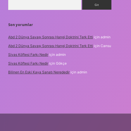
Arama
Son yorumlar
Abd 2 Dünya Savaşı Sonrası Hangi Doktrini Terk Etti
için
admin
Abd 2 Dünya Savaşı Sonrası Hangi Doktrini Terk Etti
için
Cansu
Sivas Köftesi Farkı Nedir
için
admin
Sivas Köftesi Farkı Nedir
için
Gökçe
Bilinen En Eski Kaya Sanatı Nerededir
için
admin
s://ilbet.casino/