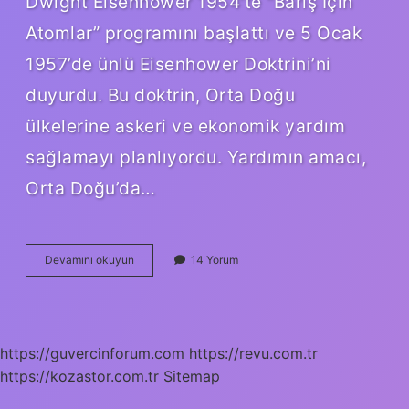
Dwight Eisenhower 1954’te “Barış İçin
Atomlar” programını başlattı ve 5 Ocak
1957’de ünlü Eisenhower Doktrini’ni
duyurdu. Bu doktrin, Orta Doğu
ülkelerine askeri ve ekonomik yardım
sağlamayı planlıyordu. Yardımın amacı,
Orta Doğu’da…
Abd
Devamını okuyun
14 Yorum
2
Dünya
Savaşı
Sonrası
Hangi
https://guvercinforum.com
https://revu.com.tr
Doktrini
https://kozastor.com.tr
Terk
Sitemap
Etti