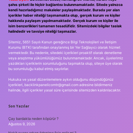
şahıs şirketi ile hiçbir bağlantısı bulunmamaktadır. Sitede yalnızca
kendi hazırladığımız makaleler paylaşılmaktadır. Burada yer alan
içerikler haber niteliği taşımamakta olup, gerçek kurum ve kişiler
hakkında paylaşım yapılmamaktadır. Gerçek kurum ve kişiler ile
isim benzerlikleri tamamen tesadüfidir. Sitemizdeki bilgiler taslak
halindedir ve tavsiye niteliği taşımazlar.
Sitemiz, 5651 Sayılı Kanun gereğince Bilgi Teknolojileri ve İletişim
Kurumu (BTK) tarafından onaylanmış bir Yer Sağlayıcı olarak hizmet
vermektedir. Bu nedenle, sitedeki içerikleri proaktif olarak denetleme
veya araştırma yükümlülüğümüz bulunmamaktadır. Ancak, üyelerimiz
yazdıkları içeriklerin sorumluluğunu taşımakta olup, siteye üye olarak
bu sorumluluğu kabul etmiş sayılırlar.
Hukuka ve yasal düzenlemelere aykırı olduğunu düşündüğünüz
içerikleri,
backlinkpanelicomtr@gmail.com
adresine bildirmeniz
halinde, ilgili içerikler yasal süre içerisinde sitemizden kaldırılacaktır.
Son Yazılar
Çay bardakta neden köpürür ?
Ağustos 9, 2026
Nakit avans erken ödenirse faiz gelir mi ?