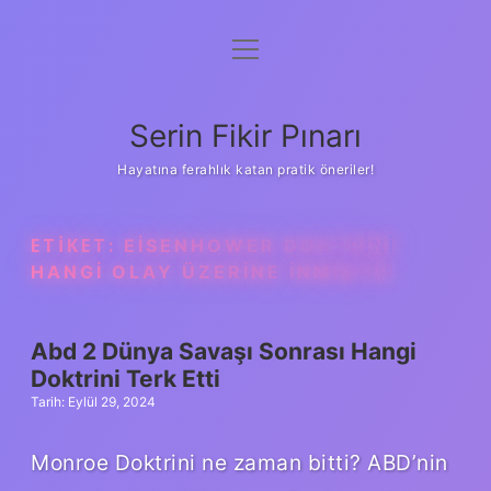
menüyü
Gizlilik Politikası
aç
Hakkımızda
Serin Fikir Pınarı
Yasal Uyarı
Hayatına ferahlık katan pratik öneriler!
ETIKET:
EISENHOWER DOKTRINI
HANGI OLAY ÜZERINE INMIŞTIR
Abd 2 Dünya Savaşı Sonrası Hangi
Doktrini Terk Etti
Tarih: Eylül 29, 2024
Monroe Doktrini ne zaman bitti? ABD’nin