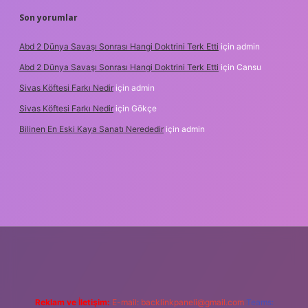
Son yorumlar
Abd 2 Dünya Savaşı Sonrası Hangi Doktrini Terk Etti
için
admin
Abd 2 Dünya Savaşı Sonrası Hangi Doktrini Terk Etti
için
Cansu
Sivas Köftesi Farkı Nedir
için
admin
Sivas Köftesi Farkı Nedir
için
Gökçe
Bilinen En Eski Kaya Sanatı Nerededir
için
admin
://ilbet.casino/
Reklam ve İletişim:
E-mail:
backlinkpaneli@gmail.com
Teams: