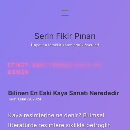
menüyü
Gizlilik Politikası
aç
Hakkımızda
Serin Fikir Pınarı
Yasal Uyarı
Hayatına ferahlık katan pratik öneriler!
ETIKET:
ESKI TÜRKÇE KAYA NE
DEMEK
Bilinen En Eski Kaya Sanatı Nerededir
Tarih: Eylül 29, 2024
Kaya resimlerine ne denir? Bilimsel
literatürde resimlere sıklıkla petroglif