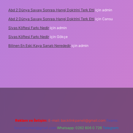
Abd 2 Dünya Savaşı Sonrası Hangi Doktrini Terk Etti
için
admin
Abd 2 Dünya Savaşı Sonrası Hangi Doktrini Terk Etti
için
Cansu
Sivas Köftesi Farkı Nedir
için
admin
Sivas Köftesi Farkı Nedir
için
Gökçe
Bilinen En Eski Kaya Sanatı Nerededir
için
admin
s://ilbet.casino/
Reklam ve İletişim:
E-mail:
backlinkpaneli@gmail.com
Teams:
forumhizmeti@gmail.com
Whatsapp: 0262 606 0 726
Telegram: