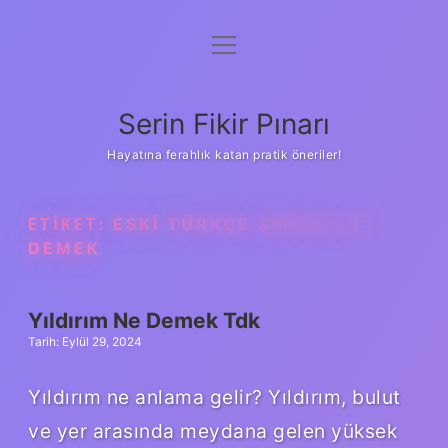
menüyü
Gizlilik Politikası
aç
Hakkımızda
Serin Fikir Pınarı
Yasal Uyarı
Hayatına ferahlık katan pratik öneriler!
ETIKET:
ESKI TÜRKÇE ŞIMŞEK NE
DEMEK
Yıldırım Ne Demek Tdk
Tarih: Eylül 29, 2024
Yıldırım ne anlama gelir? Yıldırım, bulut
ve yer arasında meydana gelen yüksek