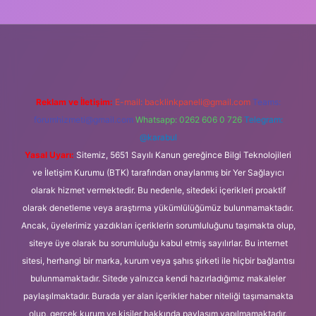
://ilbet.casino/
Reklam ve İletişim:
E-mail:
backlinkpaneli@gmail.com
Teams:
forumhizmeti@gmail.com
Whatsapp: 0262 606 0 726
Telegram:
@karabul
Yasal Uyarı:
Sitemiz, 5651 Sayılı Kanun gereğince Bilgi Teknolojileri
ve İletişim Kurumu (BTK) tarafından onaylanmış bir Yer Sağlayıcı
olarak hizmet vermektedir. Bu nedenle, sitedeki içerikleri proaktif
olarak denetleme veya araştırma yükümlülüğümüz bulunmamaktadır.
Ancak, üyelerimiz yazdıkları içeriklerin sorumluluğunu taşımakta olup,
siteye üye olarak bu sorumluluğu kabul etmiş sayılırlar. Bu internet
sitesi, herhangi bir marka, kurum veya şahıs şirketi ile hiçbir bağlantısı
bulunmamaktadır. Sitede yalnızca kendi hazırladığımız makaleler
paylaşılmaktadır. Burada yer alan içerikler haber niteliği taşımamakta
olup, gerçek kurum ve kişiler hakkında paylaşım yapılmamaktadır.