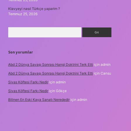
Klavyeyi nasıl Türkçe yaparim ?
Temmuz 25, 2026
Arama
Son yorumlar
Abd 2 Dünya Savaşı Sonrası Hangi Doktrini Terk Etti
için
admin
Abd 2 Dünya Savaşı Sonrası Hangi Doktrini Terk Etti
için
Cansu
Sivas Köftesi Farkı Nedir
için
admin
Sivas Köftesi Farkı Nedir
için
Gökçe
Bilinen En Eski Kaya Sanatı Nerededir
için
admin