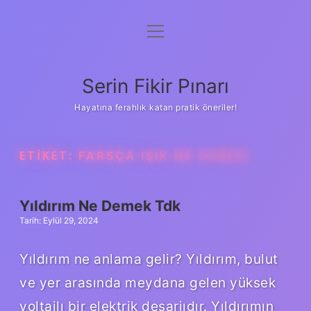
menüyü
Gizlilik Politikası
aç
Hakkımızda
Serin Fikir Pınarı
Yasal Uyarı
Hayatına ferahlık katan pratik öneriler!
ETIKET:
FARSÇA IŞIK NE DEMEK
Yıldırım Ne Demek Tdk
Tarih: Eylül 29, 2024
Yıldırım ne anlama gelir? Yıldırım, bulut
ve yer arasında meydana gelen yüksek
voltajlı bir elektrik deşarjıdır. Yıldırımın