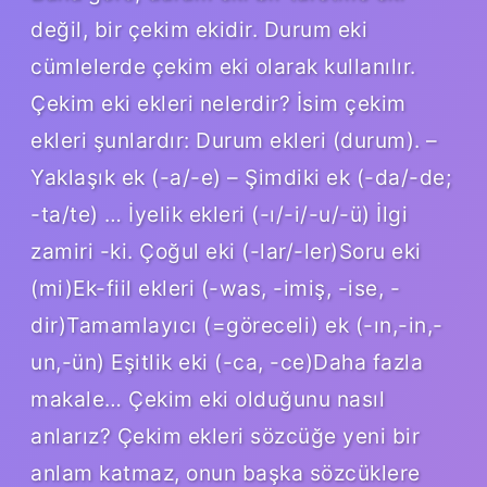
değil, bir çekim ekidir. Durum eki
cümlelerde çekim eki olarak kullanılır.
Çekim eki ekleri nelerdir? İsim çekim
ekleri şunlardır: Durum ekleri (durum). –
Yaklaşık ek (-a/-e) – Şimdiki ek (-da/-de;
-ta/te) … İyelik ekleri (-ı/-i/-u/-ü) İlgi
zamiri -ki. Çoğul eki (-lar/-ler)Soru eki
(mi)Ek-fiil ekleri (-was, -imiş, -ise, -
dir)Tamamlayıcı (=göreceli) ek (-ın,-in,-
un,-ün) Eşitlik eki (-ca, -ce)Daha fazla
makale… Çekim eki olduğunu nasıl
anlarız? Çekim ekleri sözcüğe yeni bir
anlam katmaz, onun başka sözcüklere