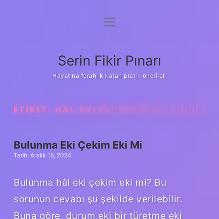
menüyü
Gizlilik Politikası
aç
Hakkımızda
Serin Fikir Pınarı
Yasal Uyarı
Hayatına ferahlık katan pratik öneriler!
ETIKET:
HAL EKLERI ÇEKIM EKI MIDIR
Bulunma Eki Çekim Eki Mi
Tarih: Aralık 18, 2024
Bulunma hâl eki çekim eki mi? Bu
sorunun cevabı şu şekilde verilebilir.
Buna göre, durum eki bir türetme eki