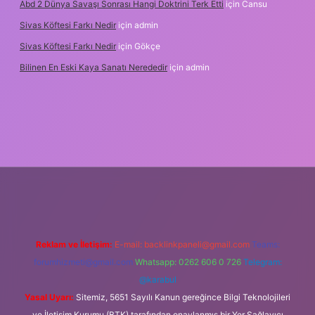
Abd 2 Dünya Savaşı Sonrası Hangi Doktrini Terk Etti
için
Cansu
Sivas Köftesi Farkı Nedir
için
admin
Sivas Köftesi Farkı Nedir
için
Gökçe
Bilinen En Eski Kaya Sanatı Nerededir
için
admin
ps://ilbet.casino/
Reklam ve İletişim:
E-mail:
backlinkpaneli@gmail.com
Teams:
forumhizmeti@gmail.com
Whatsapp: 0262 606 0 726
Telegram:
@karabul
Yasal Uyarı:
Sitemiz, 5651 Sayılı Kanun gereğince Bilgi Teknolojileri
ve İletişim Kurumu (BTK) tarafından onaylanmış bir Yer Sağlayıcı