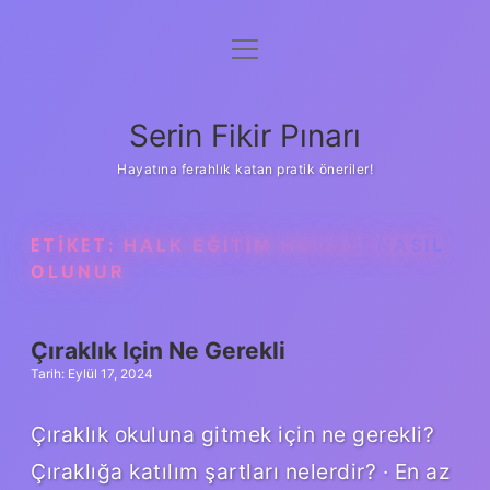
menüyü
Gizlilik Politikası
aç
Hakkımızda
Serin Fikir Pınarı
Yasal Uyarı
Hayatına ferahlık katan pratik öneriler!
ETIKET:
HALK EĞITIM HOCASI NASIL
OLUNUR
Çıraklık Için Ne Gerekli
Tarih: Eylül 17, 2024
Çıraklık okuluna gitmek için ne gerekli?
Çıraklığa katılım şartları nelerdir? · En az