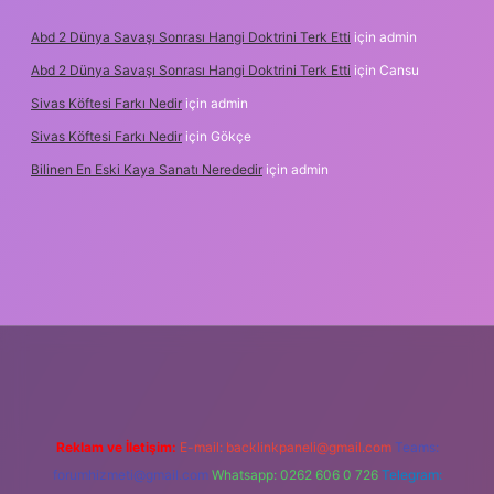
Abd 2 Dünya Savaşı Sonrası Hangi Doktrini Terk Etti
için
admin
Abd 2 Dünya Savaşı Sonrası Hangi Doktrini Terk Etti
için
Cansu
Sivas Köftesi Farkı Nedir
için
admin
Sivas Köftesi Farkı Nedir
için
Gökçe
Bilinen En Eski Kaya Sanatı Nerededir
için
admin
ps://ilbet.casino/
Reklam ve İletişim:
E-mail:
backlinkpaneli@gmail.com
Teams:
forumhizmeti@gmail.com
Whatsapp: 0262 606 0 726
Telegram: