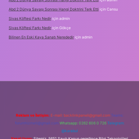
Abd 2 Dünya Savaşı Sonrası Hangi Doktrini Terk Etti
için
Cansu
Sivas Köftesi Farkı Nedir
için
admin
Sivas Köftesi Farkı Nedir
için
Gökçe
Bilinen En Eski Kaya Sanatı Nerededir
için
admin
tps://ilbet.casino/
Reklam ve İletişim:
E-mail:
backlinkpaneli@gmail.com
Teams:
forumhizmeti@gmail.com
Whatsapp: 0262 606 0 726
Telegram:
@karabul
Yasal Uyarı:
Sitemiz, 5651 Sayılı Kanun gereğince Bilgi Teknolojileri