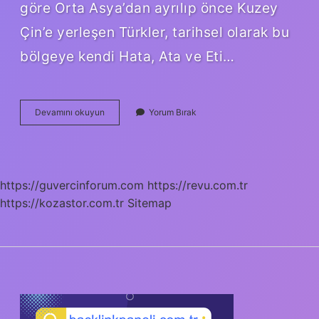
göre Orta Asya’dan ayrılıp önce Kuzey
Çin’e yerleşen Türkler, tarihsel olarak bu
bölgeye kendi Hata, Ata ve Eti…
Antakya
Devamını okuyun
Yorum Bırak
Mı
Hatay
Mı
Iskenderun
Mu
https://guvercinforum.com
https://revu.com.tr
https://kozastor.com.tr
Sitemap
SIDEBAR