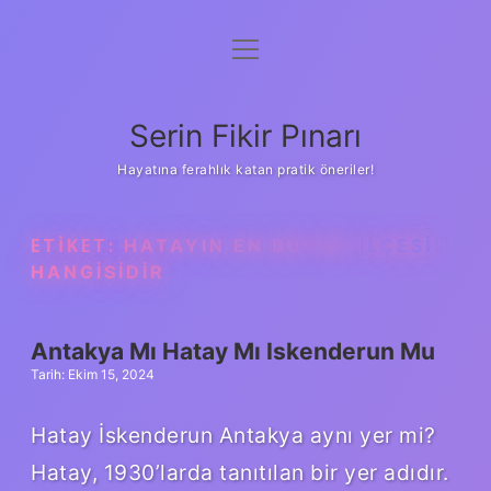
menüyü
Gizlilik Politikası
aç
Hakkımızda
Serin Fikir Pınarı
Yasal Uyarı
Hayatına ferahlık katan pratik öneriler!
ETIKET:
HATAYIN EN BÜYÜK ILÇESI
HANGISIDIR
Antakya Mı Hatay Mı Iskenderun Mu
Tarih: Ekim 15, 2024
Hatay İskenderun Antakya aynı yer mi?
Hatay, 1930’larda tanıtılan bir yer adıdır.