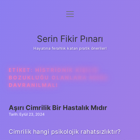
menüyü
Gizlilik Politikası
aç
Hakkımızda
Serin Fikir Pınarı
Yasal Uyarı
Hayatına ferahlık katan pratik öneriler!
ETIKET:
HISTRIONIK KIŞILIK
BOZUKLUĞU OLANLARA NASIL
DAVRANILMALI
Aşırı Cimrilik Bir Hastalık Mıdır
Tarih: Eylül 23, 2024
Cimrilik hangi psikolojik rahatsızlıktır?