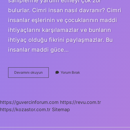
sahiplerine yardım etmeyi çok zor
bulurlar. Cimri insan nasıl davranır? Cimri
insanlar eşlerinin ve çocuklarının maddi
ihtiyaçlarını karşılamazlar ve bunların
ihtiyaç olduğu fikrini paylaşmazlar. Bu
insanlar maddi güce…
Aşırı
Devamını okuyun
Yorum Bırak
Cimrilik
Bir
Hastalık
Mıdır
https://guvercinforum.com
https://revu.com.tr
https://kozastor.com.tr
Sitemap