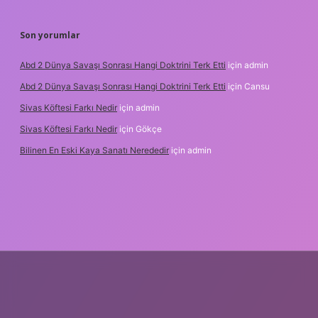
Son yorumlar
Abd 2 Dünya Savaşı Sonrası Hangi Doktrini Terk Etti
için
admin
Abd 2 Dünya Savaşı Sonrası Hangi Doktrini Terk Etti
için
Cansu
Sivas Köftesi Farkı Nedir
için
admin
Sivas Köftesi Farkı Nedir
için
Gökçe
Bilinen En Eski Kaya Sanatı Nerededir
için
admin
s://ilbet.casino/