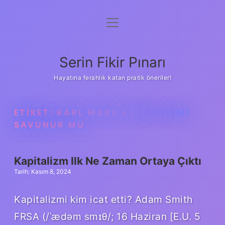
menüyü
Gizlilik Politikası
aç
Hakkımızda
Serin Fikir Pınarı
Yasal Uyarı
Hayatına ferahlık katan pratik öneriler!
ETIKET:
KARL MARX KAPITALIZMI
SAVUNUR MU
Kapitalizm Ilk Ne Zaman Ortaya Çıktı
Tarih: Kasım 8, 2024
Kapitalizmi kim icat etti? Adam Smith
FRSA (/ˈædəm smɪθ/; 16 Haziran [E.U. 5