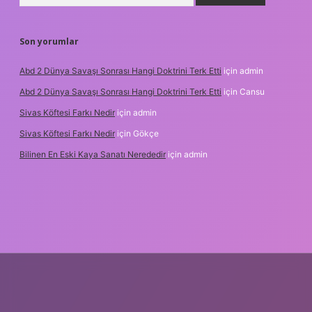
Son yorumlar
Abd 2 Dünya Savaşı Sonrası Hangi Doktrini Terk Etti
için
admin
Abd 2 Dünya Savaşı Sonrası Hangi Doktrini Terk Etti
için
Cansu
Sivas Köftesi Farkı Nedir
için
admin
Sivas Köftesi Farkı Nedir
için
Gökçe
Bilinen En Eski Kaya Sanatı Nerededir
için
admin
ino/