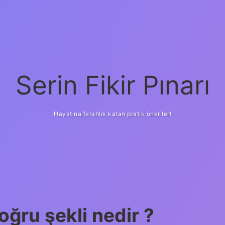
Serin Fikir Pınarı
Hayatına ferahlık katan pratik öneriler!
ğru şekli nedir ?