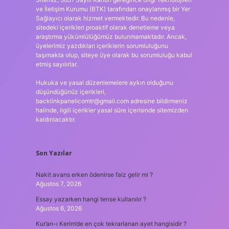
ve İletişim Kurumu (BTK) tarafından onaylanmış bir Yer
Sağlayıcı olarak hizmet vermektedir. Bu nedenle,
sitedeki içerikleri proaktif olarak denetleme veya
araştırma yükümlülüğümüz bulunmamaktadır. Ancak,
üyelerimiz yazdıkları içeriklerin sorumluluğunu
taşımakta olup, siteye üye olarak bu sorumluluğu kabul
etmiş sayılırlar.
Hukuka ve yasal düzenlemelere aykırı olduğunu
düşündüğünüz içerikleri,
backlinkpanelicomtr@gmail.com
adresine bildirmeniz
halinde, ilgili içerikler yasal süre içerisinde sitemizden
kaldırılacaktır.
Son Yazılar
Nakit avans erken ödenirse faiz gelir mi ?
Ağustos 7, 2026
Essay yazarken hangi tense kullanılır ?
Ağustos 6, 2026
Kur’an-ı Kerim’de en çok tekrarlanan ayet hangisidir ?