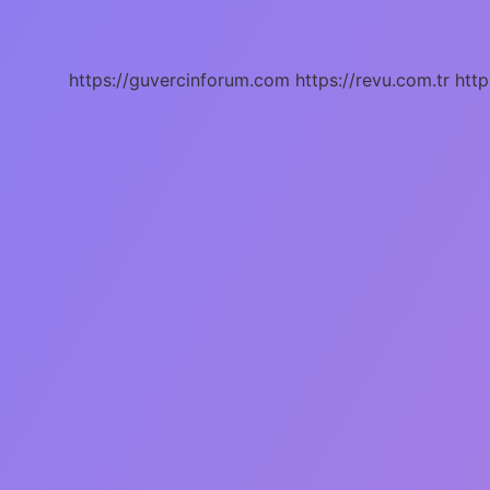
en
doğru
şekli
nedir
https://guvercinforum.com
https://revu.com.tr
http
?