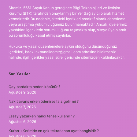
Sitemiz, 5651 Sayılı Kanun gereğince Bilgi Teknolojileri ve İletişim
Kurumu (BTK) tarafından onaylanmış bir Yer Sağlayıcı olarak hizmet
vermektedir. Bu nedenle, sitedeki içerikleri proaktif olarak denetleme
veya araştırma yükümlülüğümüz bulunmamaktadır. Ancak, üyelerimiz
yazdıkları içeriklerin sorumluluğunu taşımakta olup, siteye üye olarak
bu sorumluluğu kabul etmiş sayılırlar.
Hukuka ve yasal düzenlemelere aykırı olduğunu düşündüğünüz
içerikleri,
backlinkpanelicomtr@gmail.com
adresine bildirmeniz
halinde, ilgili içerikler yasal süre içerisinde sitemizden kaldırılacaktır.
Son Yazılar
Çay bardakta neden köpürür ?
Ağustos 9, 2026
Nakit avans erken ödenirse faiz gelir mi ?
Ağustos 7, 2026
Essay yazarken hangi tense kullanılır ?
Ağustos 6, 2026
Kur’an-ı Kerim’de en çok tekrarlanan ayet hangisidir ?
Ağustos 6, 2026