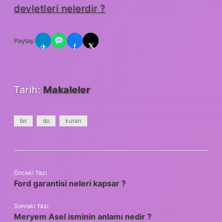
devletleri nelerdir ?
Paylaş:
✈
f
𝕏
Tarih:
Makaleler
bir
do
kuran
Önceki Yazı
Ford garantisi neleri kapsar ?
Sonraki Yazı
Meryem Asel isminin anlamı nedir ?