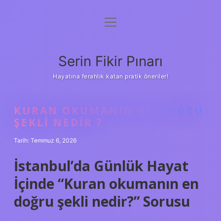
menüyü
Gizlilik Politikası
aç
Hakkımızda
Serin Fikir Pınarı
Yasal Uyarı
Hayatına ferahlık katan pratik öneriler!
KURAN OKUMANIN EN DOĞRU
ŞEKLI NEDIR ?
Tarih: Temmuz 6, 2026
İstanbul’da Günlük Hayat
İçinde “Kuran okumanın en
doğru şekli nedir?” Sorusu