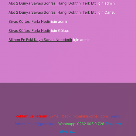
Abd 2 Dünya Savaşı Sonrası Hangi Doktrini Terk Etti
için
admin
Abd 2 Dünya Savaşı Sonrası Hangi Doktrini Terk Etti
için
Cansu
Sivas Köftesi Farkı Nedir
için
admin
Sivas Köftesi Farkı Nedir
için
Gökçe
Bilinen En Eski Kaya Sanatı Nerededir
için
admin
et.casino/
Reklam ve İletişim:
E-mail:
backlinkpaneli@gmail.com
Teams:
forumhizmeti@gmail.com
Whatsapp: 0262 606 0 726
Telegram:
@karabul