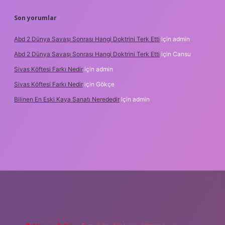
Son yorumlar
Abd 2 Dünya Savaşı Sonrası Hangi Doktrini Terk Etti
için
admin
Abd 2 Dünya Savaşı Sonrası Hangi Doktrini Terk Etti
için
Cansu
Sivas Köftesi Farkı Nedir
için
admin
Sivas Köftesi Farkı Nedir
için
Gökçe
Bilinen En Eski Kaya Sanatı Nerededir
için
admin
ps://ilbet.casino/