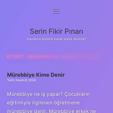
menüyü
Gizlilik Politikası
aç
Hakkımızda
Serin Fikir Pınarı
Yasal Uyarı
Hayatına ferahlık katan pratik öneriler!
ETIKET:
MÜREBBIYE HANGI DÖNEM
Mürebbiye Kime Denir
Tarih: Kasım 8, 2024
Mürebbiye ne iş yapar? Çocukların
eğitimiyle ilgilenen öğretmene
mürebbiye denir. Mürebbiye erkek ne