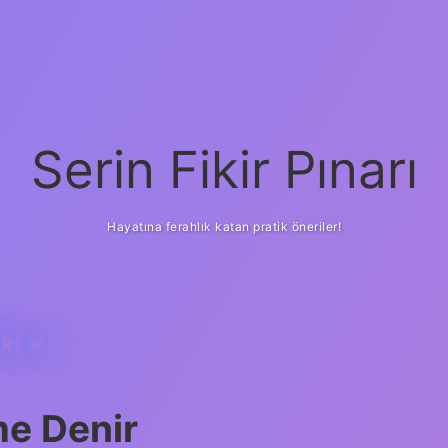
Serin Fikir Pınarı
Hayatına ferahlık katan pratik öneriler!
RI MI
me Denir