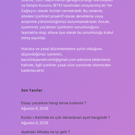
ve İletişim Kurumu (BTK) tarafından onaylanmış bir Yer
Sağlayıcı olarak hizmet vermektedir. Bu nedenle,
sitedeki içerikleri proaktif olarak denetleme veya
araştırma yükümlülüğümüz bulunmamaktadır. Ancak,
üyelerimiz yazdıkları içeriklerin sorumluluğunu
taşımakta olup, siteye üye olarak bu sorumluluğu kabul
etmiş sayılırlar.
Hukuka ve yasal düzenlemelere aykırı olduğunu
düşündüğünüz içerikleri,
backlinkpanelicomtr@gmail.com
adresine bildirmeniz
halinde, ilgili içerikler yasal süre içerisinde sitemizden
kaldırılacaktır.
Son Yazılar
Essay yazarken hangi tense kullanılır ?
Ağustos 6, 2026
Kur’an-ı Kerim’de en çok tekrarlanan ayet hangisidir ?
Ağustos 6, 2026
Ayaktaki iltihaba ne iyi gelir ?