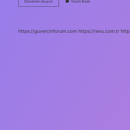
Sağlık
Devamını okuyun
Yorum Bırak
Teknisyeni
Kime
Denir
https://guvercinforum.com
https://revu.com.tr
http