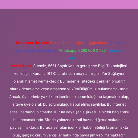
ilbet.casino/
Reklam ve İletişim:
E-mail:
backlinkpaneli@gmail.com
Teams:
forumhizmeti@gmail.com
Whatsapp: 0262 606 0 726
Telegram:
@karabul
Yasal Uyarı:
Sitemiz, 5651 Sayılı Kanun gereğince Bilgi Teknolojileri
ve İletişim Kurumu (BTK) tarafından onaylanmış bir Yer Sağlayıcı
olarak hizmet vermektedir. Bu nedenle, sitedeki içerikleri proaktif
olarak denetleme veya araştırma yükümlülüğümüz bulunmamaktadır.
Ancak, üyelerimiz yazdıkları içeriklerin sorumluluğunu taşımakta olup,
siteye üye olarak bu sorumluluğu kabul etmiş sayılırlar. Bu internet
sitesi, herhangi bir marka, kurum veya şahıs şirketi ile hiçbir bağlantısı
bulunmamaktadır. Sitede yalnızca kendi hazırladığımız makaleler
paylaşılmaktadır. Burada yer alan içerikler haber niteliği taşımamakta
olup, gerçek kurum ve kişiler hakkında paylaşım yapılmamaktadır.