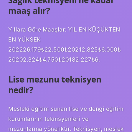
maaş alır?
Yıllara Göre Maaşlar: YIL EN KÜÇÜKTEN
EN YÜKSEK
202226.179₺22.500₺20212.825₺6.000₺
20202.324₺4.750₺20182.227₺6.
Lise mezunu teknisyen
nedir?
Mesleki eğitim sunan lise ve dengi eğitim
kurumlarının teknisyenleri ve
mezunlarına yöneliktir. Teknisyen, meslek