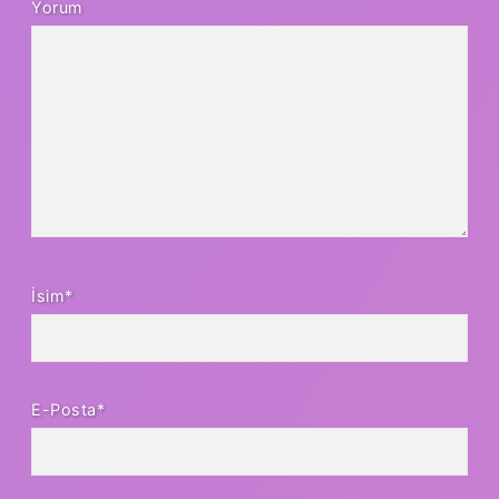
Yorum
İsim*
E-Posta*