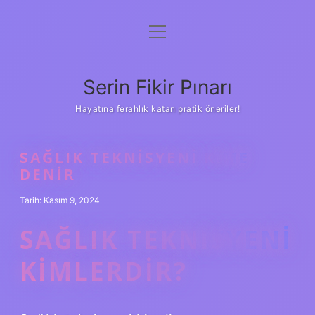
menüyü
Gizlilik Politikası
aç
Hakkımızda
Serin Fikir Pınarı
Yasal Uyarı
Hayatına ferahlık katan pratik öneriler!
SAĞLIK TEKNISYENI KIME
DENIR
Tarih: Kasım 9, 2024
SAĞLIK TEKNISYENI
KIMLERDIR?