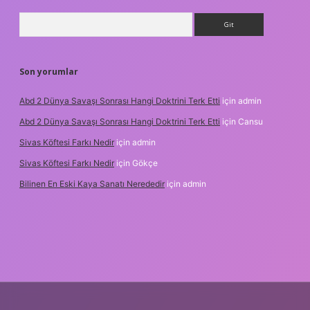
Arama
Son yorumlar
Abd 2 Dünya Savaşı Sonrası Hangi Doktrini Terk Etti
için
admin
Abd 2 Dünya Savaşı Sonrası Hangi Doktrini Terk Etti
için
Cansu
Sivas Köftesi Farkı Nedir
için
admin
Sivas Köftesi Farkı Nedir
için
Gökçe
Bilinen En Eski Kaya Sanatı Nerededir
için
admin
/ilbet.casino/