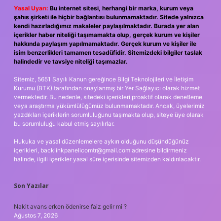
Yasal Uyarı:
Bu internet sitesi, herhangi bir marka, kurum veya
şahıs şirketi ile hiçbir bağlantısı bulunmamaktadır. Sitede yalnızca
kendi hazırladığımız makaleler paylaşılmaktadır. Burada yer alan
içerikler haber niteliği taşımamakta olup, gerçek kurum ve kişiler
hakkında paylaşım yapılmamaktadır. Gerçek kurum ve kişiler ile
isim benzerlikleri tamamen tesadüfidir. Sitemizdeki bilgiler taslak
halindedir ve tavsiye niteliği taşımazlar.
Sitemiz, 5651 Sayılı Kanun gereğince Bilgi Teknolojileri ve İletişim
Kurumu (BTK) tarafından onaylanmış bir Yer Sağlayıcı olarak hizmet
vermektedir. Bu nedenle, sitedeki içerikleri proaktif olarak denetleme
veya araştırma yükümlülüğümüz bulunmamaktadır. Ancak, üyelerimiz
yazdıkları içeriklerin sorumluluğunu taşımakta olup, siteye üye olarak
bu sorumluluğu kabul etmiş sayılırlar.
Hukuka ve yasal düzenlemelere aykırı olduğunu düşündüğünüz
içerikleri,
backlinkpanelicomtr@gmail.com
adresine bildirmeniz
halinde, ilgili içerikler yasal süre içerisinde sitemizden kaldırılacaktır.
Son Yazılar
Nakit avans erken ödenirse faiz gelir mi ?
Ağustos 7, 2026