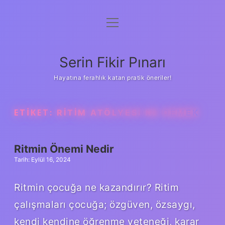
menüyü
Gizlilik Politikası
aç
Hakkımızda
Serin Fikir Pınarı
Yasal Uyarı
Hayatına ferahlık katan pratik öneriler!
ETIKET:
RITIM ATÖLYESI NE DEMEK
Ritmin Önemi Nedir
Tarih: Eylül 16, 2024
Ritmin çocuğa ne kazandırır? Ritim
çalışmaları çocuğa; özgüven, özsaygı,
kendi kendine öğrenme yeteneği, karar