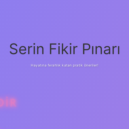
Serin Fikir Pınarı
Hayatına ferahlık katan pratik öneriler!
DIR