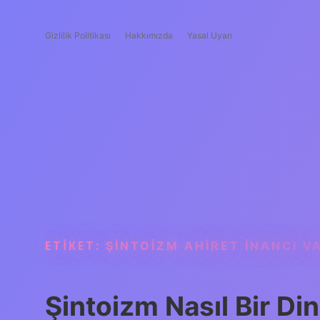
Gizlilik Politikası
Hakkımızda
Yasal Uyarı
ETIKET:
ŞINTOIZM AHIRET INANCI V
Şintoizm Nasıl Bir Din