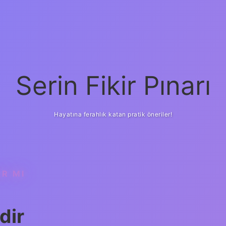
Serin Fikir Pınarı
Hayatına ferahlık katan pratik öneriler!
AR MI
dir