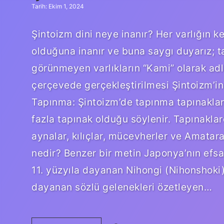
Tarih: Ekim 1, 2024
Şintoizm dini neye inanır? Her varlığın 
olduğuna inanır ve buna saygı duyarız; tan
görünmeyen varlıkların “Kami” olarak adla
çerçevede gerçekleştirilmesi Şintoizm’in
Tapınma: Şintoizm’de tapınma tapınaklar
fazla tapınak olduğu söylenir. Tapınaklar
aynalar, kılıçlar, mücevherler ve Amatara
nedir? Benzer bir metin Japonya’nın efsane
11. yüzyıla dayanan Nihongi (Nihonshoki)
dayanan sözlü gelenekleri özetleyen…