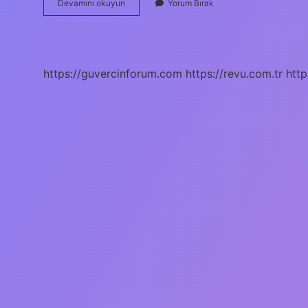
Şintoizm
Devamını okuyun
Yorum Bırak
Nasıl
Bir
Dindir
https://guvercinforum.com
https://revu.com.tr
http