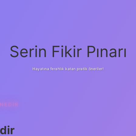
Serin Fikir Pınarı
Hayatına ferahlık katan pratik öneriler!
 NEDIR
dir