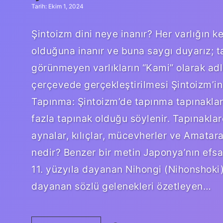
Tarih: Ekim 1, 2024
Şintoizm dini neye inanır? Her varlığın 
olduğuna inanır ve buna saygı duyarız; tan
görünmeyen varlıkların “Kami” olarak adla
çerçevede gerçekleştirilmesi Şintoizm’in
Tapınma: Şintoizm’de tapınma tapınaklar
fazla tapınak olduğu söylenir. Tapınaklar
aynalar, kılıçlar, mücevherler ve Amatara
nedir? Benzer bir metin Japonya’nın efsane
11. yüzyıla dayanan Nihongi (Nihonshoki)
dayanan sözlü gelenekleri özetleyen…