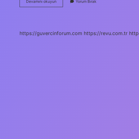
Şintoizm
Devamını okuyun
Yorum Bırak
Nasıl
Bir
Dindir
https://guvercinforum.com
https://revu.com.tr
http