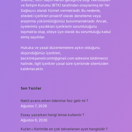
ve İletişim Kurumu (BTK) tarafından onaylanmış bir Yer
Sağlayıcı olarak hizmet vermektedir. Bu nedenle,
sitedeki içerikleri proaktif olarak denetleme veya
araştırma yükümlülüğümüz bulunmamaktadır. Ancak,
üyelerimiz yazdıkları içeriklerin sorumluluğunu
taşımakta olup, siteye üye olarak bu sorumluluğu kabul
etmiş sayılırlar.
Hukuka ve yasal düzenlemelere aykırı olduğunu
düşündüğünüz içerikleri,
backlinkpanelicomtr@gmail.com
adresine bildirmeniz
halinde, ilgili içerikler yasal süre içerisinde sitemizden
kaldırılacaktır.
Son Yazılar
Nakit avans erken ödenirse faiz gelir mi ?
Ağustos 7, 2026
Essay yazarken hangi tense kullanılır ?
Ağustos 6, 2026
Kur’an-ı Kerim’de en çok tekrarlanan ayet hangisidir ?