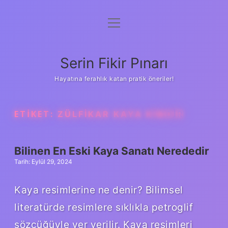
menüyü
Gizlilik Politikası
aç
Hakkımızda
Serin Fikir Pınarı
Yasal Uyarı
Hayatına ferahlık katan pratik öneriler!
ETIKET:
ZÜLFIKAR KAYA KIMDIR
Bilinen En Eski Kaya Sanatı Nerededir
Tarih: Eylül 29, 2024
Kaya resimlerine ne denir? Bilimsel
literatürde resimlere sıklıkla petroglif
sözcüğüyle yer verilir. Kaya resimleri