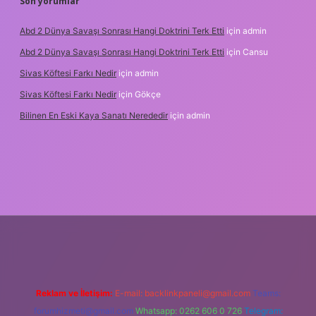
Son yorumlar
Abd 2 Dünya Savaşı Sonrası Hangi Doktrini Terk Etti
için
admin
Abd 2 Dünya Savaşı Sonrası Hangi Doktrini Terk Etti
için
Cansu
Sivas Köftesi Farkı Nedir
için
admin
Sivas Köftesi Farkı Nedir
için
Gökçe
Bilinen En Eski Kaya Sanatı Nerededir
için
admin
https://ilbet.casino/
Reklam ve İletişim:
E-mail:
backlinkpaneli@gmail.com
Teams:
forumhizmeti@gmail.com
Whatsapp: 0262 606 0 726
Telegram: