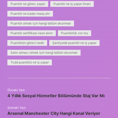
Puantör ne görev yapar
Puantör ne iş yapar liman
Puantör ne kadar maaş alır
Puantör olmak için hangi bölüm okunmalı
Puantör sertifikası nasıl alınır
Puantörlük zor mu
Puantörün görevi nedir
Şantiyede puantör ne iş yapar
Satın almacı olmak için hangi bölüm okunmalı
Tcdd puantörü ne iş yapar
Önceki Yazı
4 Yıllık Sosyal Hizmetler Bölümünde Staj Var Mı
Sonraki Yazı
Arsenal Manchester City Hangi Kanal Veriyor