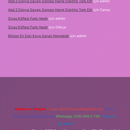
Abd 2 Dünya Savaşı Sonrası Hangi Doktrini Terk Etti
için
admin
Abd 2 Dünya Savaşı Sonrası Hangi Doktrini Terk Etti
için
Cansu
Sivas Köftesi Farkı Nedir
için
admin
Sivas Köftesi Farkı Nedir
için
Gökçe
Bilinen En Eski Kaya Sanatı Nerededir
için
admin
//ilbet.casino/
Reklam ve İletişim:
E-mail:
backlinkpaneli@gmail.com
Teams:
forumhizmeti@gmail.com
Whatsapp: 0262 606 0 726
Telegram:
@karabul