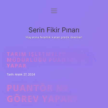
menüyü
Gizlilik Politikası
aç
Hakkımızda
Serin Fikir Pınarı
Yasal Uyarı
Hayatına ferahlık katan pratik öneriler!
TARIM IŞLETMELERI GENEL
MÜDÜRLÜĞÜ PUANTÖR NE IŞ
YAPAR
Tarih: Aralık 27, 2024
PUANTÖR NE
GÖREV YAPAR?