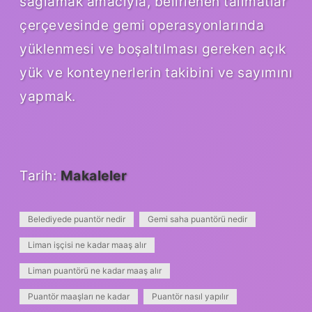
sağlamak amacıyla, belirlenen talimatlar
çerçevesinde gemi operasyonlarında
yüklenmesi ve boşaltılması gereken açık
yük ve konteynerlerin takibini ve sayımını
yapmak.
Tarih:
Makaleler
Belediyede puantör nedir
Gemi saha puantörü nedir
Liman işçisi ne kadar maaş alır
Liman puantörü ne kadar maaş alır
Puantör maaşları ne kadar
Puantör nasıl yapılır