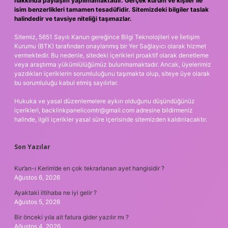
hakkında paylaşım yapılmamaktadır. Gerçek kurum ve kişiler ile
isim benzerlikleri tamamen tesadüfidir. Sitemizdeki bilgiler taslak
halindedir ve tavsiye niteliği taşımazlar.
Sitemiz, 5651 Sayılı Kanun gereğince Bilgi Teknolojileri ve İletişim
Kurumu (BTK) tarafından onaylanmış bir Yer Sağlayıcı olarak hizmet
vermektedir. Bu nedenle, sitedeki içerikleri proaktif olarak denetleme
veya araştırma yükümlülüğümüz bulunmamaktadır. Ancak, üyelerimiz
yazdıkları içeriklerin sorumluluğunu taşımakta olup, siteye üye olarak
bu sorumluluğu kabul etmiş sayılırlar.
Hukuka ve yasal düzenlemelere aykırı olduğunu düşündüğünüz
içerikleri,
backlinkpanelicomtr@gmail.com
adresine bildirmeniz
halinde, ilgili içerikler yasal süre içerisinde sitemizden kaldırılacaktır.
Son Yazılar
Kur’an-ı Kerim’de en çok tekrarlanan ayet hangisidir ?
Ağustos 6, 2026
Ayaktaki iltihaba ne iyi gelir ?
Ağustos 5, 2026
Bir önceki yıla ait fatura gider yazılır mı ?
Ağustos 4, 2026