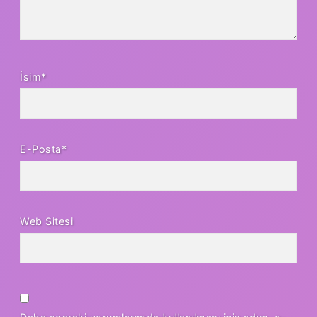
İsim*
E-Posta*
Web Sitesi