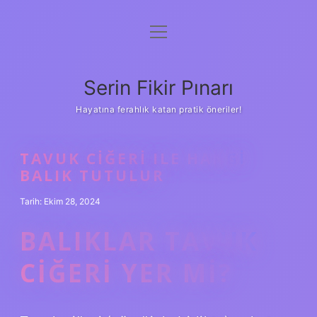
menüyü
Gizlilik Politikası
aç
Hakkımızda
Serin Fikir Pınarı
Yasal Uyarı
Hayatına ferahlık katan pratik öneriler!
TAVUK CIĞERI ILE HANGI
BALIK TUTULUR
Tarih: Ekim 28, 2024
BALIKLAR TAVUK
CIĞERI YER MI?