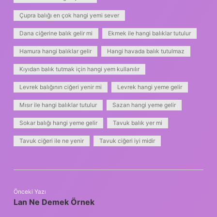
Çupra balığı en çok hangi yemi sever
Dana ciğerine balık gelir mi
Ekmek ile hangi balıklar tutulur
Hamura hangi balıklar gelir
Hangi havada balık tutulmaz
Kıyıdan balık tutmak için hangi yem kullanılır
Levrek balığının ciğeri yenir mi
Levrek hangi yeme gelir
Mısır ile hangi balıklar tutulur
Sazan hangi yeme gelir
Sokar balığı hangi yeme gelir
Tavuk balık yer mi
Tavuk ciğeri ile ne yenir
Tavuk ciğeri iyi midir
Önceki Yazı
Lan Ne Demek Örnek