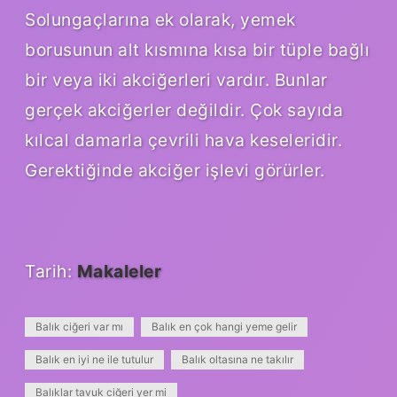
Solungaçlarına ek olarak, yemek
borusunun alt kısmına kısa bir tüple bağlı
bir veya iki akciğerleri vardır. Bunlar
gerçek akciğerler değildir. Çok sayıda
kılcal damarla çevrili hava keseleridir.
Gerektiğinde akciğer işlevi görürler.
Tarih:
Makaleler
Balık ciğeri var mı
Balık en çok hangi yeme gelir
Balık en iyi ne ile tutulur
Balık oltasına ne takılır
Balıklar tavuk ciğeri yer mi