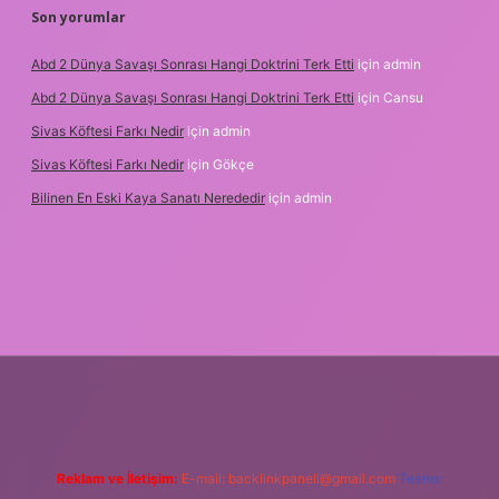
Son yorumlar
Abd 2 Dünya Savaşı Sonrası Hangi Doktrini Terk Etti
için
admin
Abd 2 Dünya Savaşı Sonrası Hangi Doktrini Terk Etti
için
Cansu
Sivas Köftesi Farkı Nedir
için
admin
Sivas Köftesi Farkı Nedir
için
Gökçe
Bilinen En Eski Kaya Sanatı Nerededir
için
admin
lbet.casino/
Reklam ve İletişim:
E-mail:
backlinkpaneli@gmail.com
Teams: