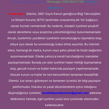
forumhizmeti@gmail.com
Whatsapp: 0262 606 0 726
Telegram:
@karabul
Yasal Uyarı:
Sitemiz, 5651 Sayılı Kanun gereğince Bilgi Teknolojileri
ve İletişim Kurumu (BTK) tarafından onaylanmış bir Yer Sağlayıcı
olarak hizmet vermektedir. Bu nedenle, sitedeki içerikleri proaktif
olarak denetleme veya araştırma yükümlülüğümüz bulunmamaktadır.
Ancak, üyelerimiz yazdıkları içeriklerin sorumluluğunu taşımakta olup,
siteye üye olarak bu sorumluluğu kabul etmiş sayılırlar. Bu internet
sitesi, herhangi bir marka, kurum veya şahıs şirketi ile hiçbir bağlantısı
bulunmamaktadır. Sitede yalnızca kendi hazırladığımız makaleler
paylaşılmaktadır. Burada yer alan içerikler haber niteliği taşımamakta
olup, gerçek kurum ve kişiler hakkında paylaşım yapılmamaktadır.
Gerçek kurum ve kişiler ile isim benzerlikleri tamamen tesadüfidir.
Sitemiz, kar amacı gütmeyen ve tamamen ücretsiz bir bilgi paylaşım
platformudur. Hukuka ve yasal düzenlemelere aykırı olduğunu
düşündüğünüz içerikleri,
backlinkpanelicomtr@gmail.com
adresine
bildirmeniz halinde, ilgili içerikler yasal süre içerisinde sitemizden
kaldırılacaktır.