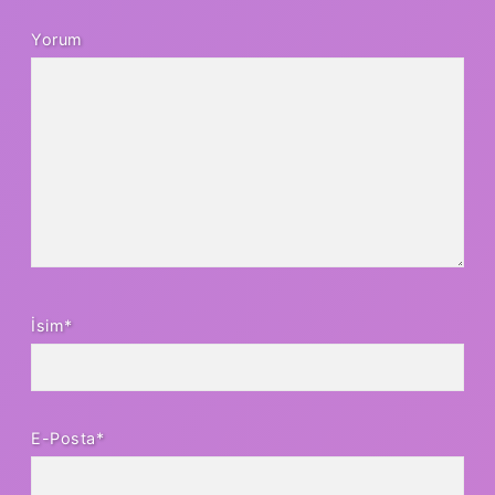
Yorum
İsim*
E-Posta*