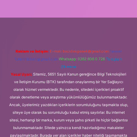
//ilbet.casino/
Reklam ve İletişim:
E-mail:
backlinkpaneli@gmail.com
Teams:
forumhizmeti@gmail.com
Whatsapp: 0262 606 0 726
Telegram:
@karabul
Yasal Uyarı:
Sitemiz, 5651 Sayılı Kanun gereğince Bilgi Teknolojileri
ve İletişim Kurumu (BTK) tarafından onaylanmış bir Yer Sağlayıcı
olarak hizmet vermektedir. Bu nedenle, sitedeki içerikleri proaktif
olarak denetleme veya araştırma yükümlülüğümüz bulunmamaktadır.
Ancak, üyelerimiz yazdıkları içeriklerin sorumluluğunu taşımakta olup,
siteye üye olarak bu sorumluluğu kabul etmiş sayılırlar. Bu internet
sitesi, herhangi bir marka, kurum veya şahıs şirketi ile hiçbir bağlantısı
bulunmamaktadır. Sitede yalnızca kendi hazırladığımız makaleler
paylaşılmaktadır. Burada yer alan içerikler haber niteliği taşımamakta