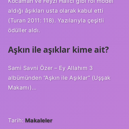
Kocaman ve Feyzi Halıcı gibi rol model
aldığı âşıkları usta olarak kabul etti
(Turan 2011: 118). Yazılarıyla çeşitli
ödüller aldı.
Aşkın ile aşıklar kime ait?
Sami Savni Özer – Ey Allahım 3
albümünden “Aşkın ile Aşıklar” (Uşşak
Makamı)…
Tarih:
Makaleler