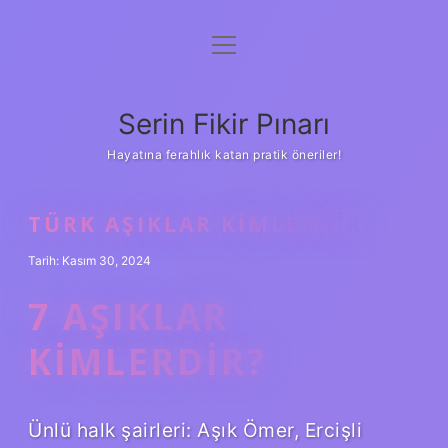
menüyü
Gizlilik Politikası
aç
Hakkımızda
Serin Fikir Pınarı
Yasal Uyarı
Hayatına ferahlık katan pratik öneriler!
TÜRK AŞIKLAR KIMLERDIR
Tarih: Kasım 30, 2024
7 AŞIKLAR
KIMLERDIR?
Ünlü halk şairleri: Aşık Ömer, Ercişli