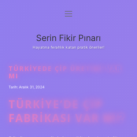
menüyü
Gizlilik Politikası
aç
Hakkımızda
Serin Fikir Pınarı
Yasal Uyarı
Hayatına ferahlık katan pratik öneriler!
TÜRKIYEDE ÇIP ÜRETIMI VAR
MI
Tarih: Aralık 31, 2024
TÜRKIYE’DE ÇIP
FABRIKASI VAR MI?