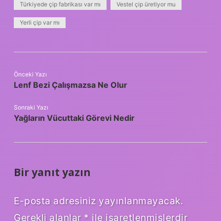
Türkiyede çip fabrikası var mı
Vestel çip üretiyor mu
Yerli çip var mı
Önceki Yazı
Lenf Bezi Çalışmazsa Ne Olur
Sonraki Yazı
Yağların Vücuttaki Görevi Nedir
Bir yanıt yazın
E-posta adresiniz yayınlanmayacak.
Gerekli alanlar
*
ile işaretlenmişlerdir