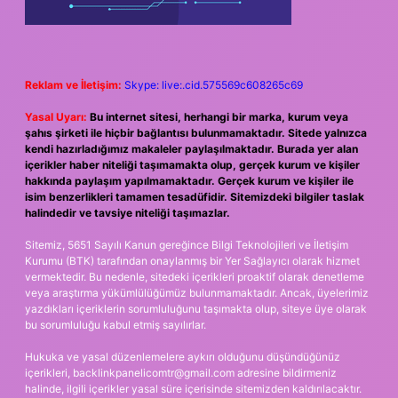
Reklam ve İletişim:
Skype: live:.cid.575569c608265c69
Yasal Uyarı:
Bu internet sitesi, herhangi bir marka, kurum veya
şahıs şirketi ile hiçbir bağlantısı bulunmamaktadır. Sitede yalnızca
kendi hazırladığımız makaleler paylaşılmaktadır. Burada yer alan
içerikler haber niteliği taşımamakta olup, gerçek kurum ve kişiler
hakkında paylaşım yapılmamaktadır. Gerçek kurum ve kişiler ile
isim benzerlikleri tamamen tesadüfidir. Sitemizdeki bilgiler taslak
halindedir ve tavsiye niteliği taşımazlar.
Sitemiz, 5651 Sayılı Kanun gereğince Bilgi Teknolojileri ve İletişim
Kurumu (BTK) tarafından onaylanmış bir Yer Sağlayıcı olarak hizmet
vermektedir. Bu nedenle, sitedeki içerikleri proaktif olarak denetleme
veya araştırma yükümlülüğümüz bulunmamaktadır. Ancak, üyelerimiz
yazdıkları içeriklerin sorumluluğunu taşımakta olup, siteye üye olarak
bu sorumluluğu kabul etmiş sayılırlar.
Hukuka ve yasal düzenlemelere aykırı olduğunu düşündüğünüz
içerikleri,
backlinkpanelicomtr@gmail.com
adresine bildirmeniz
halinde, ilgili içerikler yasal süre içerisinde sitemizden kaldırılacaktır.