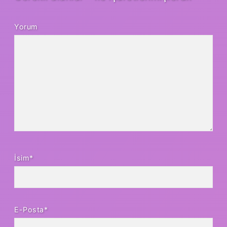
Yorum
İsim*
E-Posta*