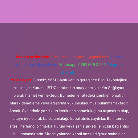
ps://ilbet.casino/
Reklam ve İletişim:
E-mail:
backlinkpaneli@gmail.com
Teams:
forumhizmeti@gmail.com
Whatsapp: 0262 606 0 726
Telegram:
@karabul
Yasal Uyarı:
Sitemiz, 5651 Sayılı Kanun gereğince Bilgi Teknolojileri
ve İletişim Kurumu (BTK) tarafından onaylanmış bir Yer Sağlayıcı
olarak hizmet vermektedir. Bu nedenle, sitedeki içerikleri proaktif
olarak denetleme veya araştırma yükümlülüğümüz bulunmamaktadır.
Ancak, üyelerimiz yazdıkları içeriklerin sorumluluğunu taşımakta olup,
siteye üye olarak bu sorumluluğu kabul etmiş sayılırlar. Bu internet
sitesi, herhangi bir marka, kurum veya şahıs şirketi ile hiçbir bağlantısı
bulunmamaktadır. Sitede yalnızca kendi hazırladığımız makaleler