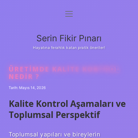
menüyü
Gizlilik Politikası
aç
Hakkımızda
Serin Fikir Pınarı
Yasal Uyarı
Hayatına ferahlık katan pratik öneriler!
ÜRETIMDE KALITE KONTROL
NEDIR ?
Tarih: Mayıs 14, 2026
Kalite Kontrol Aşamaları ve
Toplumsal Perspektif
Toplumsal yapıları ve bireylerin