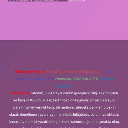
ilbet.casino/
Reklam ve İletişim:
E-mail:
backlinkpaneli@gmail.com
Teams:
forumhizmeti@gmail.com
Whatsapp: 0262 606 0 726
Telegram:
@karabul
Yasal Uyarı:
Sitemiz, 5651 Sayılı Kanun gereğince Bilgi Teknolojileri
ve İletişim Kurumu (BTK) tarafından onaylanmış bir Yer Sağlayıcı
olarak hizmet vermektedir. Bu nedenle, sitedeki içerikleri proaktif
olarak denetleme veya araştırma yükümlülüğümüz bulunmamaktadır.
Ancak, üyelerimiz yazdıkları içeriklerin sorumluluğunu taşımakta olup,