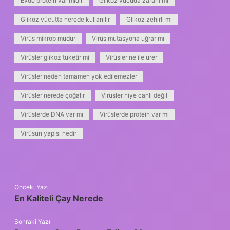
Evde protein var mıdır
Glikoz vücuda zararlı mı
Glikoz vücutta nerede kullanılır
Glikoz zehirli mi
Virüs mikrop mudur
Virüs mutasyona uğrar mı
Virüsler glikoz tüketir mi
Virüsler ne ile ürer
Virüsler neden tamamen yok edilemezler
Virüsler nerede çoğalır
Virüsler niye canlı değil
Virüslerde DNA var mı
Virüslerde protein var mı
Virüsün yapısı nedir
Önceki Yazı
En Kaliteli Çay Nerede
Sonraki Yazı