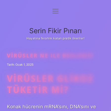
menüyü
Gizlilik Politikası
aç
Hakkımızda
Serin Fikir Pınarı
Yasal Uyarı
Hayatına ferahlık katan pratik öneriler!
VIRÜSLER NE ILE BESLENIR
Tarih: Ocak 1, 2025
VIRÜSLER GLIKOZ
TÜKETIR MI?
Konak hücrenin mRNA’sını, DNA’sını ve