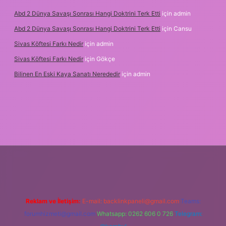
Abd 2 Dünya Savaşı Sonrası Hangi Doktrini Terk Etti
için
admin
Abd 2 Dünya Savaşı Sonrası Hangi Doktrini Terk Etti
için
Cansu
Sivas Köftesi Farkı Nedir
için
admin
Sivas Köftesi Farkı Nedir
için
Gökçe
Bilinen En Eski Kaya Sanatı Nerededir
için
admin
https://ilbet.casino/
Reklam ve İletişim:
E-mail:
backlinkpaneli@gmail.com
Teams:
forumhizmeti@gmail.com
Whatsapp: 0262 606 0 726
Telegram: