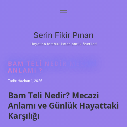
menüyü
Gizlilik Politikası
aç
Hakkımızda
Serin Fikir Pınarı
Yasal Uyarı
Hayatına ferahlık katan pratik öneriler!
BAM TELI NEDIR MECAZI
ANLAMI ?
Tarih: Haziran 1, 2026
Bam Teli Nedir? Mecazi
Anlamı ve Günlük Hayattaki
Karşılığı