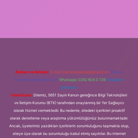
sino/
Reklam ve İletişim:
E-mail:
backlinkpaneli@gmail.com
Teams:
forumhizmeti@gmail.com
Whatsapp: 0262 606 0 726
Telegram:
@karabul
Yasal Uyarı:
Sitemiz, 5651 Sayılı Kanun gereğince Bilgi Teknolojileri
ve İletişim Kurumu (BTK) tarafından onaylanmış bir Yer Sağlayıcı
olarak hizmet vermektedir. Bu nedenle, sitedeki içerikleri proaktif
olarak denetleme veya araştırma yükümlülüğümüz bulunmamaktadır.
Ancak, üyelerimiz yazdıkları içeriklerin sorumluluğunu taşımakta olup,
siteye üye olarak bu sorumluluğu kabul etmiş sayılırlar. Bu internet