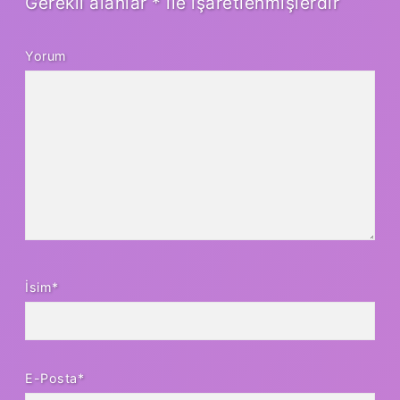
Gerekli alanlar
*
ile işaretlenmişlerdir
Yorum
İsim*
E-Posta*