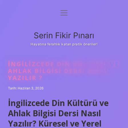
menüyü
Gizlilik Politikası
aç
Hakkımızda
Serin Fikir Pınarı
Yasal Uyarı
Hayatına ferahlık katan pratik öneriler!
İNGILIZCEDE DIN KÜLTÜRÜ VE
AHLAK BILGISI DERSI NASIL
YAZILIR ?
Tarih: Haziran 3, 2026
İngilizcede Din Kültürü ve
Ahlak Bilgisi Dersi Nasıl
Yazılır? Küresel ve Yerel