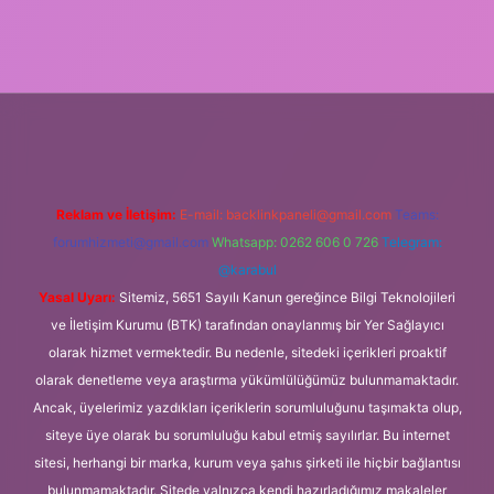
://ilbet.casino/
Reklam ve İletişim:
E-mail:
backlinkpaneli@gmail.com
Teams:
forumhizmeti@gmail.com
Whatsapp: 0262 606 0 726
Telegram:
@karabul
Yasal Uyarı:
Sitemiz, 5651 Sayılı Kanun gereğince Bilgi Teknolojileri
ve İletişim Kurumu (BTK) tarafından onaylanmış bir Yer Sağlayıcı
olarak hizmet vermektedir. Bu nedenle, sitedeki içerikleri proaktif
olarak denetleme veya araştırma yükümlülüğümüz bulunmamaktadır.
Ancak, üyelerimiz yazdıkları içeriklerin sorumluluğunu taşımakta olup,
siteye üye olarak bu sorumluluğu kabul etmiş sayılırlar. Bu internet
sitesi, herhangi bir marka, kurum veya şahıs şirketi ile hiçbir bağlantısı
bulunmamaktadır. Sitede yalnızca kendi hazırladığımız makaleler