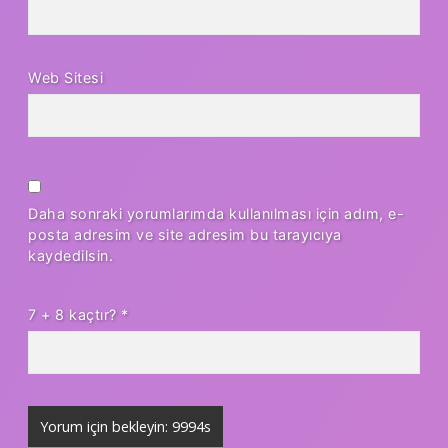
Web Sitesi
Daha sonraki yorumlarımda kullanılması için adım, e-
posta adresim ve site adresim bu tarayıcıya
kaydedilsin.
7 + 8 kaçtır?
*