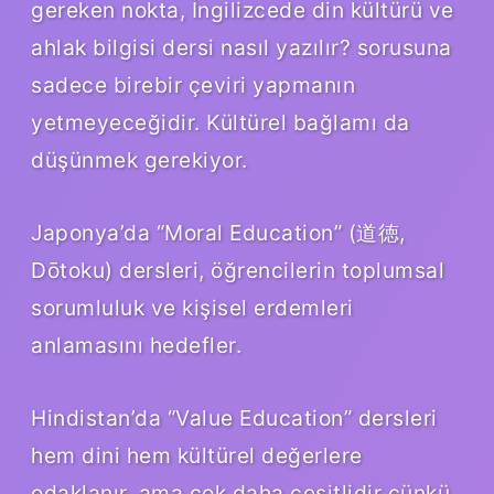
gereken nokta, İngilizcede din kültürü ve
ahlak bilgisi dersi nasıl yazılır? sorusuna
sadece birebir çeviri yapmanın
yetmeyeceğidir. Kültürel bağlamı da
düşünmek gerekiyor.
Japonya’da “Moral Education” (道徳,
Dōtoku) dersleri, öğrencilerin toplumsal
sorumluluk ve kişisel erdemleri
anlamasını hedefler.
Hindistan’da “Value Education” dersleri
hem dini hem kültürel değerlere
odaklanır, ama çok daha çeşitlidir çünkü