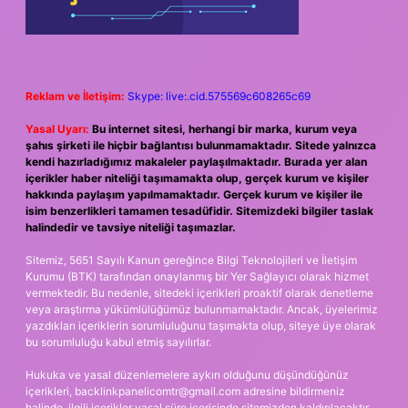
Reklam ve İletişim:
Skype: live:.cid.575569c608265c69
Yasal Uyarı:
Bu internet sitesi, herhangi bir marka, kurum veya
şahıs şirketi ile hiçbir bağlantısı bulunmamaktadır. Sitede yalnızca
kendi hazırladığımız makaleler paylaşılmaktadır. Burada yer alan
içerikler haber niteliği taşımamakta olup, gerçek kurum ve kişiler
hakkında paylaşım yapılmamaktadır. Gerçek kurum ve kişiler ile
isim benzerlikleri tamamen tesadüfidir. Sitemizdeki bilgiler taslak
halindedir ve tavsiye niteliği taşımazlar.
Sitemiz, 5651 Sayılı Kanun gereğince Bilgi Teknolojileri ve İletişim
Kurumu (BTK) tarafından onaylanmış bir Yer Sağlayıcı olarak hizmet
vermektedir. Bu nedenle, sitedeki içerikleri proaktif olarak denetleme
veya araştırma yükümlülüğümüz bulunmamaktadır. Ancak, üyelerimiz
yazdıkları içeriklerin sorumluluğunu taşımakta olup, siteye üye olarak
bu sorumluluğu kabul etmiş sayılırlar.
Hukuka ve yasal düzenlemelere aykırı olduğunu düşündüğünüz
içerikleri,
backlinkpanelicomtr@gmail.com
adresine bildirmeniz
halinde, ilgili içerikler yasal süre içerisinde sitemizden kaldırılacaktır.