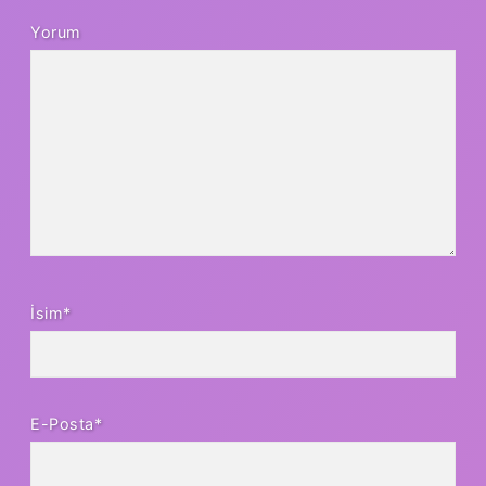
Yorum
İsim*
E-Posta*