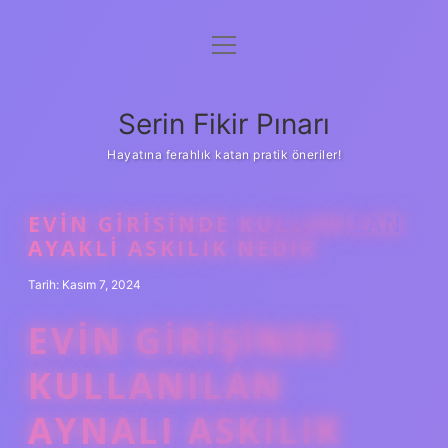
menüyü
Gizlilik Politikası
aç
Hakkımızda
Serin Fikir Pınarı
Yasal Uyarı
Hayatına ferahlık katan pratik öneriler!
EVIN GIRISINDE KULLANILAN
AYAKLI ASKILIK NEDIR
Tarih: Kasım 7, 2024
EVIN GIRIŞINDE
KULLANILAN
AYNALI ASKILIK