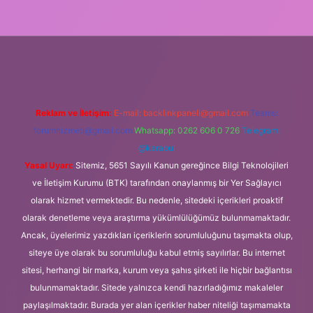
ttps://ilbet.casino/
Reklam ve İletişim:
E-mail:
backlinkpaneli@gmail.com
Teams:
forumhizmeti@gmail.com
Whatsapp: 0262 606 0 726
Telegram:
@karabul
Yasal Uyarı:
Sitemiz, 5651 Sayılı Kanun gereğince Bilgi Teknolojileri
ve İletişim Kurumu (BTK) tarafından onaylanmış bir Yer Sağlayıcı
olarak hizmet vermektedir. Bu nedenle, sitedeki içerikleri proaktif
olarak denetleme veya araştırma yükümlülüğümüz bulunmamaktadır.
Ancak, üyelerimiz yazdıkları içeriklerin sorumluluğunu taşımakta olup,
siteye üye olarak bu sorumluluğu kabul etmiş sayılırlar. Bu internet
sitesi, herhangi bir marka, kurum veya şahıs şirketi ile hiçbir bağlantısı
bulunmamaktadır. Sitede yalnızca kendi hazırladığımız makaleler
paylaşılmaktadır. Burada yer alan içerikler haber niteliği taşımamakta