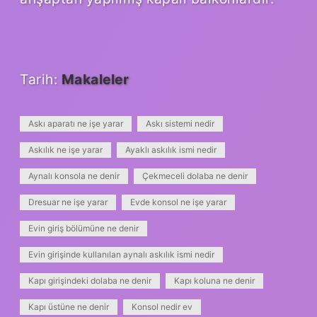
Tarih:
Makaleler
Askı aparatı ne işe yarar
Askı sistemi nedir
Askılık ne işe yarar
Ayaklı askılık ismi nedir
Aynalı konsola ne denir
Çekmeceli dolaba ne denir
Dresuar ne işe yarar
Evde konsol ne işe yarar
Evin giriş bölümüne ne denir
Evin girişinde kullanılan aynalı askılık ismi nedir
Kapı girişindeki dolaba ne denir
Kapı koluna ne denir
Kapı üstüne ne denir
Konsol nedir ev