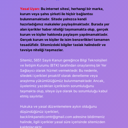
Yasal Uyarı:
Bu internet sitesi, herhangi bir marka,
kurum veya şahıs şirketi ile hiçbir bağlantısı
bulunmamaktadır. Sitede yalnızca kendi
hazırladığımız makaleler paylaşılmaktadır. Burada yer
alan içerikler haber niteliği taşımamakta olup, gerçek
kurum ve kişiler hakkında paylaşım yapılmamaktadır.
Gerçek kurum ve kişiler ile isim benzerlikleri tamamen
tesadüfidir. Sitemizdeki bilgiler taslak halindedir ve
tavsiye niteliği taşımazlar.
Sitemiz, 5651 Sayılı Kanun gereğince Bilgi Teknolojileri
ve İletişim Kurumu (BTK) tarafından onaylanmış bir Yer
Sağlayıcı olarak hizmet vermektedir. Bu nedenle,
sitedeki içerikleri proaktif olarak denetleme veya
araştırma yükümlülüğümüz bulunmamaktadır. Ancak,
üyelerimiz yazdıkları içeriklerin sorumluluğunu
taşımakta olup, siteye üye olarak bu sorumluluğu kabul
etmiş sayılırlar.
Hukuka ve yasal düzenlemelere aykırı olduğunu
düşündüğünüz içerikleri,
backlinkpanelicomtr@gmail.com
adresine bildirmeniz
halinde, ilgili içerikler yasal süre içerisinde sitemizden
kaldırılacaktır.