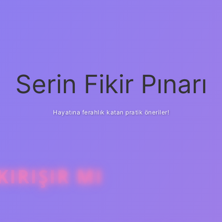
Serin Fikir Pınarı
Hayatına ferahlık katan pratik öneriler!
KIRIŞIR MI