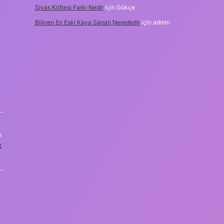
Sivas Köftesi Farkı Nedir
için
Gökçe
Bilinen En Eski Kaya Sanatı Nerededir
için
admin
ı
k